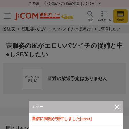
この夏、心を動かす作品特集 | J:COM TV
検索
CS番組一覧
番組表
番組表
喪服姿の尻がエロいバツイチの従姉と中●しSEXしたい
喪服姿の尻がエロいバツイチの従姉と中
●しSEXしたい
直近の放送予定はありません
エラー
通信に問題が発生しました[error]
同じジャンルのおすすめ番組