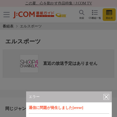
この夏、心を動かす作品特集 | J:COM TV
検索
CS番組一覧
番組表
番組表
エルスポーツ
エルスポーツ
直近の放送予定はありません
エラー
通信に問題が発生しました[error]
同じジャンルのおすすめ番組