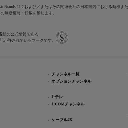
iVo Brands LLCおよび／またはその関連会社の日本国内における商標
材の無断複写・転載を禁じます。
、テレビ番組の公式情報である
スにのみ表記が許されているマークです。
チャンネル一覧
オプションチャンネル
J:テレ
J:COMチャンネル
ケーブル4K