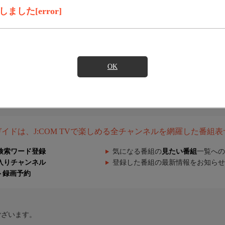
した[error]
OK
組ガイドは、J:COM TVで楽しめる全チャンネルを網羅した番組
検索ワード登録
気になる番組の
見たい番組
一覧への
入りチャンネル
登録した番組の最新情報をお知らせ
ト録画予約
ございます。