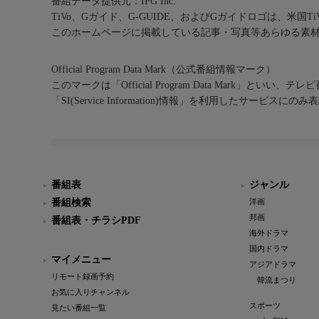
番組データ提供元：IPG Inc.
TiVo、Gガイド、G-GUIDE、およびGガイドロゴは、米国T
このホームページに掲載している記事・写真等あらゆる素
Official Program Data Mark（公式番組情報マーク）
このマークは「Official Program Data Mark」といい
「SI(Service Information)情報」を利用したサービ
番組表
ジャンル
番組検索
洋画
邦画
番組表・チラシPDF
海外ドラマ
国内ドラマ
マイメニュー
アジアドラマ
リモート録画予約
韓流まつり
お気に入りチャンネル
スポーツ
見たい番組一覧