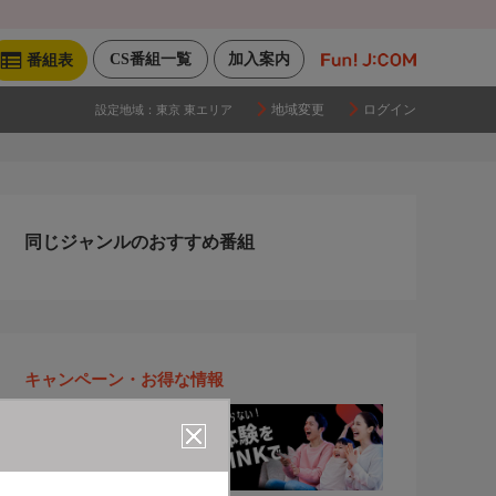
CS番組一覧
加入案内
番組表
地域変更
ログイン
設定地域：
東京 東エリア
同じジャンルのおすすめ番組
キャンペーン・お得な情報