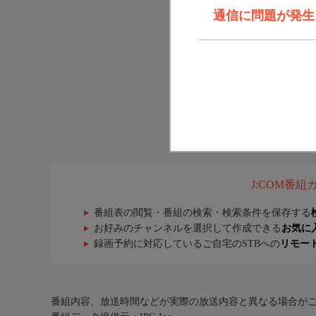
通信に問題が発生しま
J:COM番
番組表の閲覧・番組の検索・検索条件を保存する
お好みのチャンネルを選択して作成できる
お気に
録画予約に対応しているご自宅のSTBへの
リモー
番組内容、放送時間などが実際の放送内容と異なる場合が