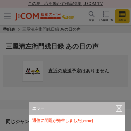
この夏、心を動かす作品特集 | J:COM TV
検索
CS番組一覧
番組表
番組表
三屋清左衛門残日録 あの日の声
三屋清左衛門残日録 あの日の声
直近の放送予定はありません
エラー
通信に問題が発生しました[error]
同じジャンルのおすすめ番組