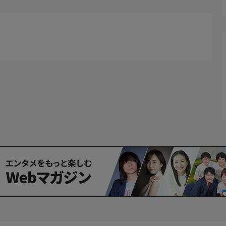
バスで帰宅していた。特に不満があるわけでもなく過ぎて
良しはいるが友達とは少し違う。新しい仲間との出会いも
、途方に暮れて、しかたなくバスを降りるが、そこにはい
が。薫は思いきって宏実と真理恵に声をかける…。