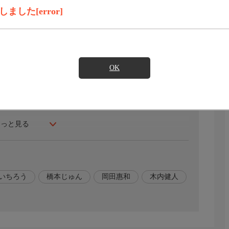
録画予約
見たい
した[error]
岡田惠和の最強タッグで贈る5SONGS×5STORIESのオリジナ
BABY TRUE.」「何度でも」の4曲と、書き下ろされた
の世界を独自の解釈で初のドラマ化。それぞれの大事な人が
OK
物語。
もっと見る
いちろう
橋本じゅん
岡田惠和
木内健人