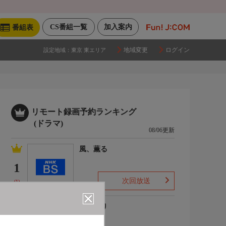
CS番組一覧
加入案内
番組表
地域変更
ログイン
設定地域：
東京 東エリア
リモート録画予約ランキング
(ドラマ)
08/06更新
風、薫る
1
次回放送
(1)
ひまわり
2