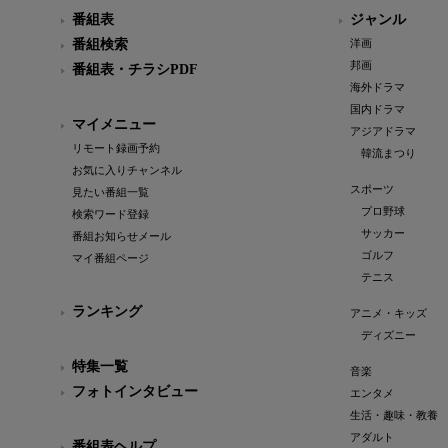
番組表
ジャンル
番組検索
洋画
邦画
番組表・チラシPDF
海外ドラマ
国内ドラマ
マイメニュー
アジアドラマ
リモート録画予約
韓流まつり
お気に入りチャンネル
スポーツ
見たい番組一覧
プロ野球
検索ワード登録
サッカー
番組お知らせメール
ゴルフ
マイ番組ページ
テニス
ランキング
アニメ・キッズ
ディズニー
特集一覧
音楽
フォトインタビュー
エンタメ
生活・趣味・教養
アダルト
番組表ヘルプ