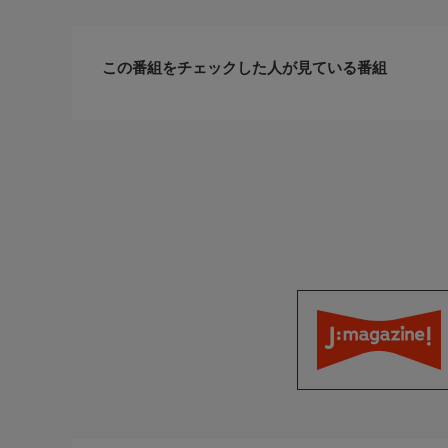
第５話「スピリラ」…薫は、仕事を終えていつもの
いく毎日。地元の友達とも疎遠になり、会社でも仲
無い。そんなある日、車両トラブルでバスが停車し
この番組をチェックした人が見ている番組
つもバスの中で顔を合わせている同年代の２人の姿
製作年度など
5つの歌詩(うた)「スピリラ」
製作:2022年 日
本編時間:56分