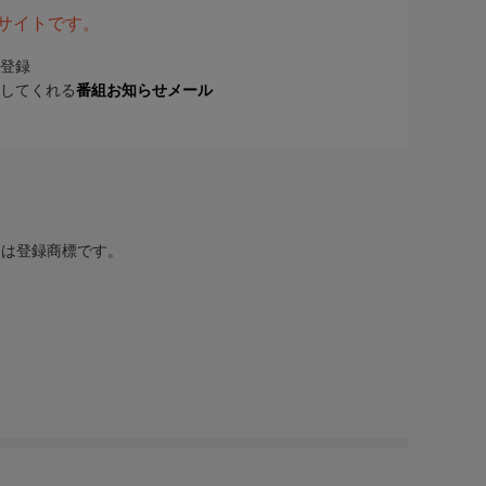
表サイトです。
登録
してくれる
番組お知らせメール
または登録商標です。