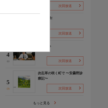
次回放送
(2)
豊臣兄弟!
3
次回放送
(8)
笹まくら
4
次回放送
(-)
勿忘草の咲く町で 〜安曇野診
療記〜
5
次回放送
(3)
もっと見る