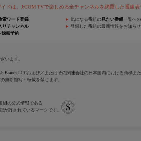
組ガイドは、J:COM TVで楽しめる全チャンネルを網羅した番組
検索ワード登録
気になる番組の
見たい番組
一覧への
入りチャンネル
登録した番組の最新情報をお知らせ
ト録画予約
ございます。
iVo Brands LLCおよび／またはその関連会社の日本国内における商標
材の無断複写・転載を禁じます。
、テレビ番組の公式情報である
スにのみ表記が許されているマークです。