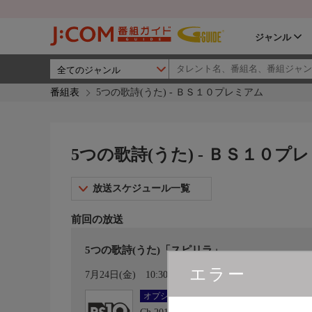
ジャンル
番組表
5つの歌詩(うた) - ＢＳ１０プレミアム
5つの歌詩(うた) - ＢＳ１０プ
放送スケジュール一覧
前回の放送
5つの歌詩(うた)「スピリラ」
エラー
カレンダー登録
7月24日(金)
10:30〜11:30
オプション