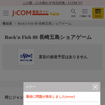
この夏、心を動かす作品特集 | J:COM TV
検索
CS番組一覧
番組表
番組表
Rock'n Fish 88 長崎五島ショアゲーム
Rock'n Fish 88 長崎五島ショアゲーム
直近の放送予定はありません
エラー
通信に問題が発生しました[error]
同じジャンルのおすすめ番組