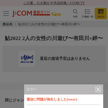
この夏、心を動かす作品特集 | J:COM TV
検索
CS番組一覧
番組表
番組表
鮎2022 2人の女性の川遊び〜有田川×絆〜
鮎2022 2人の女性の川遊び〜有田川×絆〜
直近の放送予定はありません
エラー
通信に問題が発生しました[error]
同じジャンルのおすすめ番組