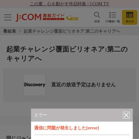
この夏、心を動かす作品特集 | J:COM TV
検索
CS番組一覧
番組表
番組表
起業チャレンジ覆面ビリオネア:第二のキャリアへ
起業チャレンジ覆面ビリオネア:第二の
キャリアへ
直近の放送予定はありません
エラー
通信に問題が発生しました[error]
同じジャンルのおすすめ番組