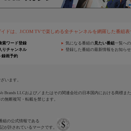
組ガイドは、J:COM TVで楽しめる全チャンネルを網羅した番組
検索ワード登録
気になる番組の
見たい番組
一覧への
入りチャンネル
登録した番組の最新情報をお知らせ
ト録画予約
ございます。
iVo Brands LLCおよび／またはその関連会社の日本国内における商標
材の無断複写・転載を禁じます。
、テレビ番組の公式情報である
スにのみ表記が許されているマークです。