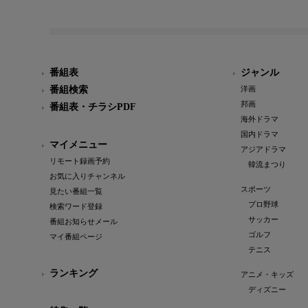
番組表
ジャンル
番組検索
洋画
邦画
番組表・チラシPDF
海外ドラマ
国内ドラマ
マイメニュー
アジアドラマ
リモート録画予約
韓流まつり
お気に入りチャンネル
スポーツ
見たい番組一覧
プロ野球
検索ワード登録
サッカー
番組お知らせメール
ゴルフ
マイ番組ページ
テニス
ランキング
アニメ・キッズ
ディズニー