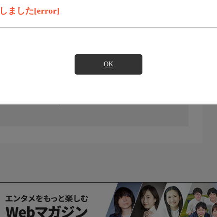
した[error]
OK
の放送予定はありません