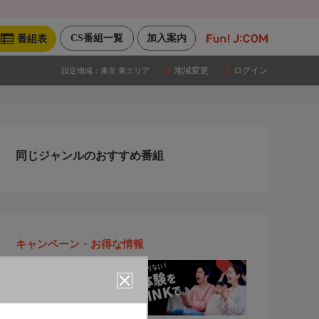
CS番組一覧
加入案内
番組表
地域変更
ログイン
設定地域：
東京 東エリア
同じジャンルのおすすめ番組
キャンペーン・お得な情報