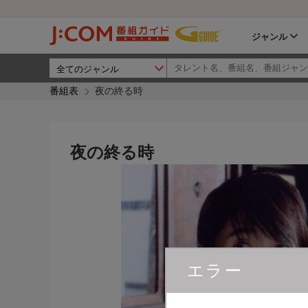
ジャンル
番組表
夜の終る時
夜の終る時
エラー