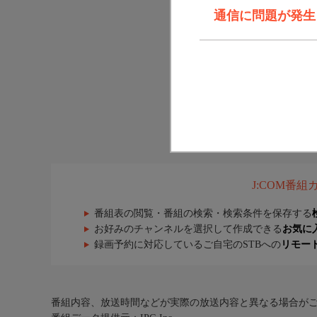
通信に問題が発生しま
J:COM番
番組表の閲覧・番組の検索・検索条件を保存する
お好みのチャンネルを選択して作成できる
お気に
録画予約に対応しているご自宅のSTBへの
リモー
番組内容、放送時間などが実際の放送内容と異なる場合が