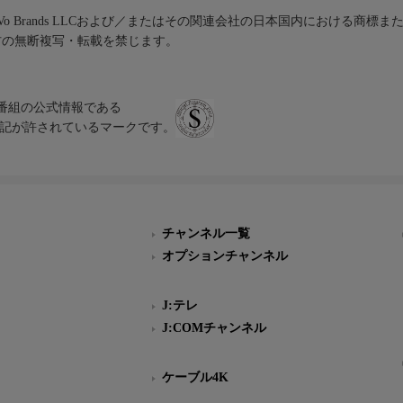
iVo Brands LLCおよび／またはその関連会社の日本国内における商標
材の無断複写・転載を禁じます。
、テレビ番組の公式情報である
スにのみ表記が許されているマークです。
チャンネル一覧
オプションチャンネル
J:テレ
J:COMチャンネル
ケーブル4K