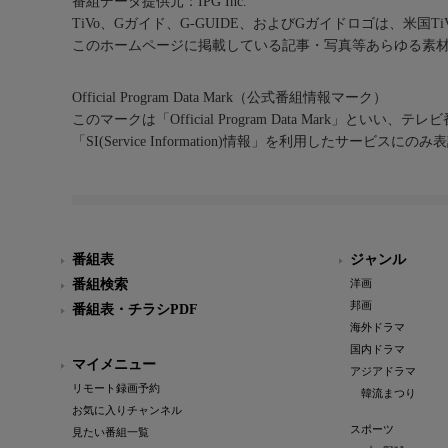
番組データ提供元：IPG Inc.
TiVo、Gガイド、G-GUIDE、およびGガイドロゴは、米国T
このホームページに掲載している記事・写真等あらゆる素
Official Program Data Mark（公式番組情報マーク）
このマークは「Official Program Data Mark」といい
「SI(Service Information)情報」を利用したサービ
番組表
ジャンル
番組検索
洋画
邦画
番組表・チラシPDF
海外ドラマ
国内ドラマ
マイメニュー
アジアドラマ
リモート録画予約
韓流まつり
お気に入りチャンネル
スポーツ
見たい番組一覧