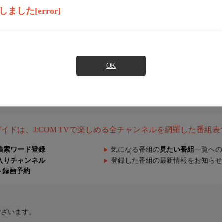
した[error]
OK
組ガイドは、J:COM TVで楽しめる全チャンネルを網羅した番組
検索ワード登録
気になる番組の
見たい番組
一覧への
入りチャンネル
登録した番組の最新情報をお知らせ
ト録画予約
ございます。