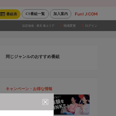
CS番組一覧
加入案内
番組表
地域変更
ログイン
設定地域：
東京 東エリア
同じジャンルのおすすめ番組
キャンペーン・お得な情報