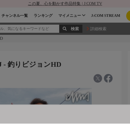
この夏、心を動かす作品特集 | J:COM TV
チャンネル一覧
ランキング
マイメニュー
J:COM STREAM
詳細検索
D
J - 釣りビジョンHD