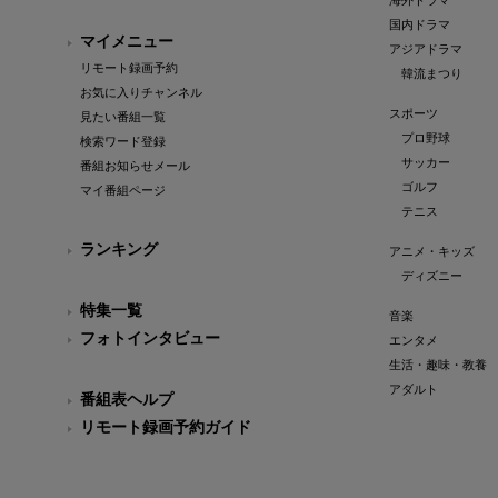
海外ドラマ
国内ドラマ
マイメニュー
アジアドラマ
リモート録画予約
韓流まつり
お気に入りチャンネル
スポーツ
見たい番組一覧
プロ野球
検索ワード登録
サッカー
番組お知らせメール
ゴルフ
マイ番組ページ
テニス
ランキング
アニメ・キッズ
ディズニー
特集一覧
音楽
フォトインタビュー
エンタメ
生活・趣味・教養
アダルト
番組表ヘルプ
リモート録画予約ガイド