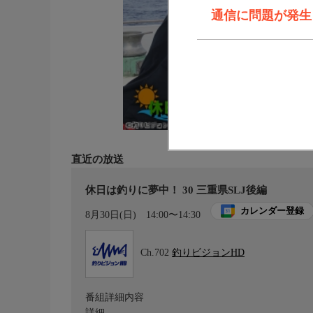
通信に問題が発生しま
直近の放送
休日は釣りに夢中！ 30 三重県SLJ後編
カレンダー登録
8月30日(日)
14:00〜14:30
Ch.702
釣りビジョンHD
番組詳細内容
詳細