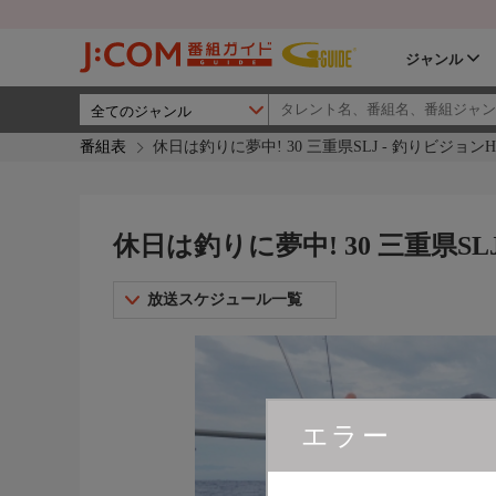
ジャンル
番組表
休日は釣りに夢中! 30 三重県SLJ - 釣りビジョンH
休日は釣りに夢中! 30 三重県SL
放送スケジュール一覧
エラー