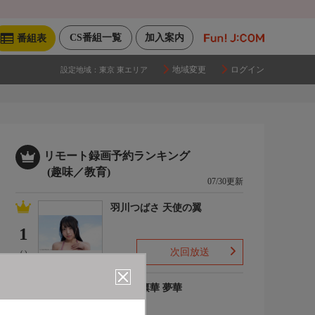
CS番組一覧
加入案内
番組表
地域変更
ログイン
設定地域：
東京 東エリア
リモート録画予約ランキング
(趣味／教育)
07/30更新
羽川つばさ 天使の翼
1
次回放送
(-)
ゆめの凛華 夢華
2