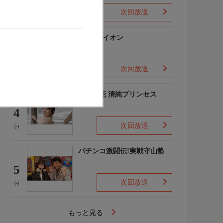
次回放送
(-)
3月のライオン
3
次回放送
(-)
吉田優花 清純プリンセス
4
次回放送
(-)
パチンコ激闘伝!実戦守山塾
5
次回放送
(-)
もっと見る