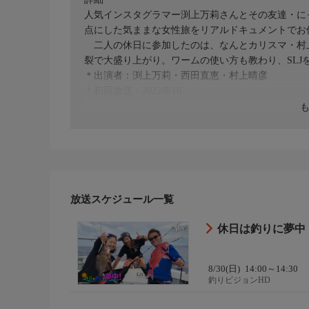
人気インスタグラマー渕上万莉さんとその友達・に
点にした気ままな女性旅をリアルドキュメントでお
二人の休日に参加したのは、なんとカリスマ・村
裂で大盛り上がり。ワームの使い方も教わり、SLJ
＊出演者：渕上万莉・西田直恵・村上晴彦
＊初回放送：2022/8/10
放送スケジュール一覧
休日は釣りに夢中！ 
8/30(日)
14:00～14:30
釣りビジョンHD