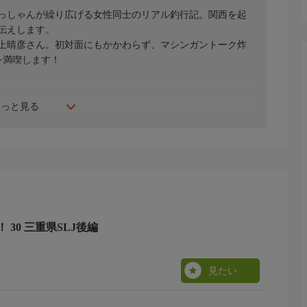
っしゃんが繰り広げる女性同士のリアル釣行記。関西を起
伝えします。
上晴彦さん。初対面にもかかわらず、マシンガントーク炸
を満喫します！
もっと見る
30 三重県SLJ後編
見たい