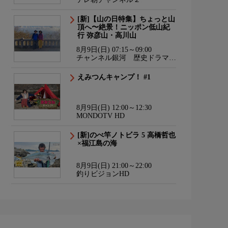
[新]【山の日特集】ちょっと山
頂へ〜絶景！ニッポン低山紀
行 弥彦山・高川山
8月9日(日) 07:15～09:00
チャンネル銀河 歴史ドラマ・
サスペンス・日本のうた
えみつんキャンプ！ #1
8月9日(日) 12:00～12:30
MONDOTV HD
[新]のべ竿ノトビラ 5 高橋哲也
×福江島の海
8月9日(日) 21:00～22:00
釣りビジョンHD