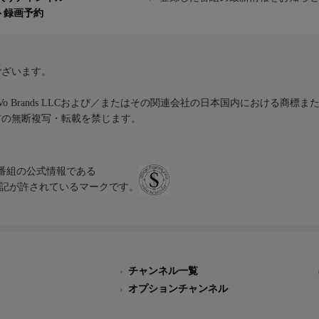
ト録画予約
ございます。
iVo Brands LLCおよび／またはその関連会社の日本国内における商標
材の無断複写・転載を禁じます。
、テレビ番組の公式情報である
スにのみ表記が許されているマークです。
チャンネル一覧
オプションチャンネル