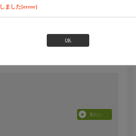
した[error]
OK
見たい