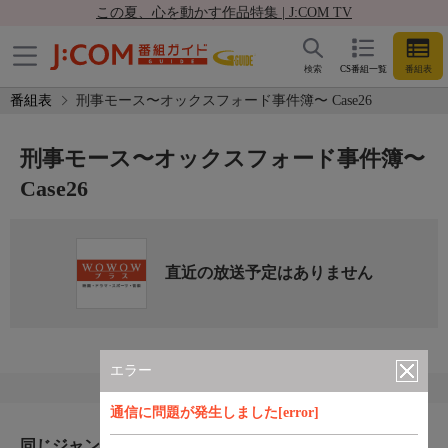
この夏、心を動かす作品特集 | J:COM TV
検索
CS番組一覧
番組表
番組表
刑事モース〜オックスフォード事件簿〜 Case26
刑事モース〜オックスフォード事件簿〜
Case26
直近の放送予定はありません
エラー
通信に問題が発生しました[error]
同じジャンルのおすすめ番組