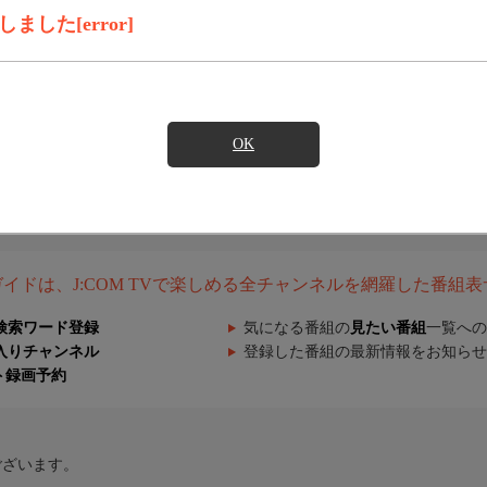
した[error]
OK
組ガイドは、J:COM TVで楽しめる全チャンネルを網羅した番組
検索ワード登録
気になる番組の
見たい番組
一覧への
入りチャンネル
登録した番組の最新情報をお知らせ
ト録画予約
ございます。