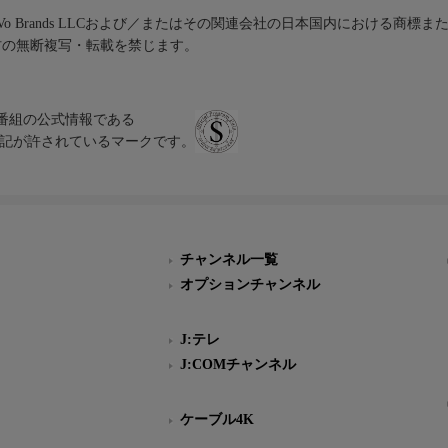
iVo Brands LLCおよび／またはその関連会社の日本国内における商標
材の無断複写・転載を禁じます。
、テレビ番組の公式情報である
スにのみ表記が許されているマークです。
チャンネル一覧
オプションチャンネル
J:テレ
J:COMチャンネル
ケーブル4K