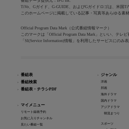
番組データ提供元：IPG Inc.
TiVo、Gガイド、G-GUIDE、およびGガイドロゴは、米国T
このホームページに掲載している記事・写真等あらゆる素
Official Program Data Mark（公式番組情報マーク）
このマークは「Official Program Data Mark」といい
「SI(Service Information)情報」を利用したサービ
番組表
ジャンル
番組検索
洋画
邦画
番組表・チラシPDF
海外ドラマ
国内ドラマ
マイメニュー
アジアドラマ
リモート録画予約
韓流まつり
お気に入りチャンネル
スポーツ
見たい番組一覧