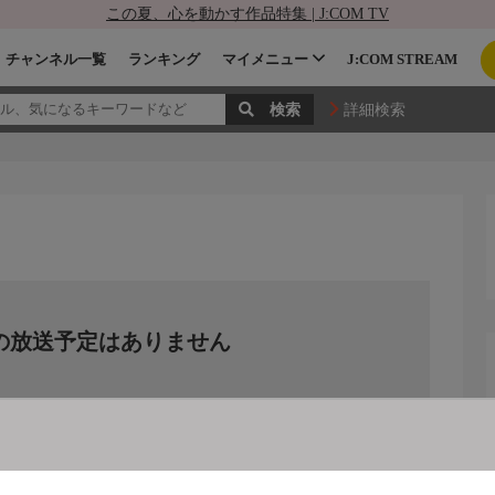
この夏、心を動かす作品特集 | J:COM TV
チャンネル一覧
ランキング
マイメニュー
J:COM STREAM
詳細検索
の放送予定はありません