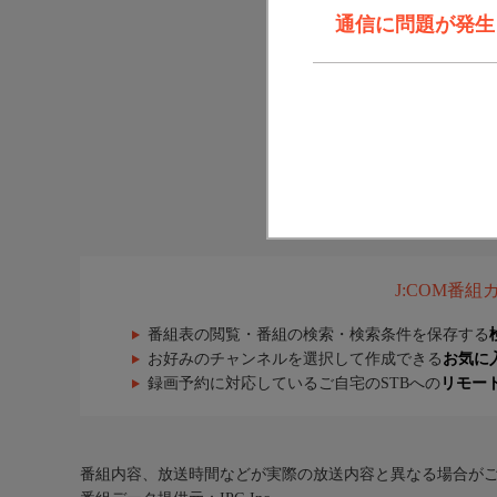
通信に問題が発生しま
J:COM番
番組表の閲覧・番組の検索・検索条件を保存する
お好みのチャンネルを選択して作成できる
お気に
録画予約に対応しているご自宅のSTBへの
リモー
番組内容、放送時間などが実際の放送内容と異なる場合が