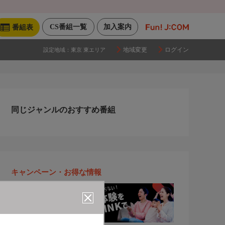
CS番組一覧
加入案内
番組表
地域変更
ログイン
設定地域：
東京 東エリア
同じジャンルのおすすめ番組
キャンペーン・お得な情報