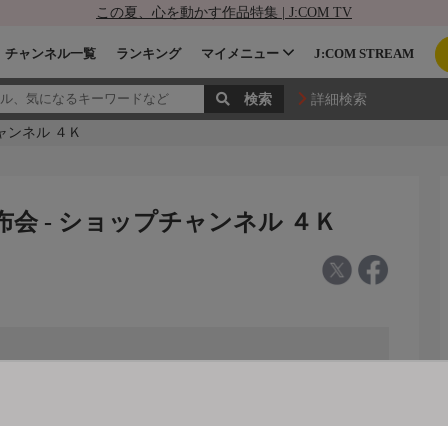
この夏、心を動かす作品特集 | J:COM TV
チャンネル一覧
ランキング
マイメニュー
J:COM STREAM
詳細検索
ャンネル ４Ｋ
会 - ショップチャンネル ４Ｋ