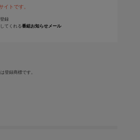
表サイトです。
登録
してくれる
番組お知らせメール
または登録商標です。