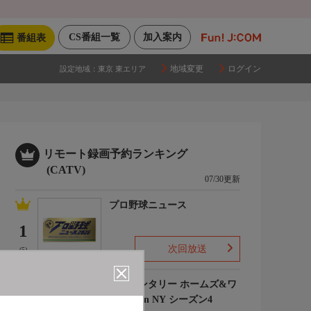
CS番組一覧
加入案内
番組表
地域変更
ログイン
設定地域：
東京 東エリア
リモート録画予約ランキング
(CATV)
07/30更新
プロ野球ニュース
1
次回放送
(5)
エレメンタリー ホームズ&ワ
トソン in NY シーズン4
2