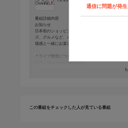
Ch.430
ショップチャンネル ４Ｋ
通信に問題が発生しま
番組詳細内容
お知らせ
日本初のショッピング専門チャンネルとして1996
ズ、グルメなど、バイヤーが厳選した商品を24時
場感と一緒にお楽しみください。
＊ライブ放送につき、番組および商品内容に変更が
ＨＰ：https://www.shopch.jp
この番組をチェックした人が見ている番組