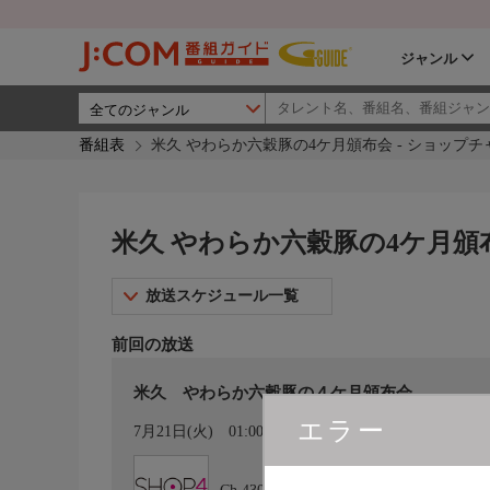
ジャンル
番組表
米久 やわらか六穀豚の4ケ月頒布会 - ショップチ
米久 やわらか六穀豚の4ケ月頒布
放送スケジュール一覧
前回の放送
米久 やわらか六穀豚の４ケ月頒布会
エラー
カレンダー登録
7月21日(火)
01:00〜02:00