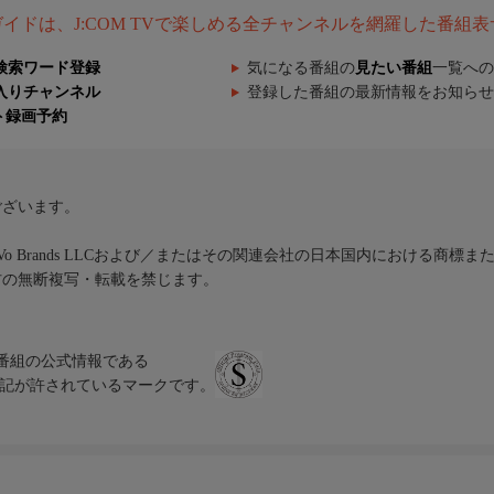
組ガイドは、J:COM TVで楽しめる全チャンネルを網羅した番組
検索ワード登録
気になる番組の
見たい番組
一覧への
入りチャンネル
登録した番組の最新情報をお知らせ
ト録画予約
ございます。
iVo Brands LLCおよび／またはその関連会社の日本国内における商標
材の無断複写・転載を禁じます。
、テレビ番組の公式情報である
スにのみ表記が許されているマークです。