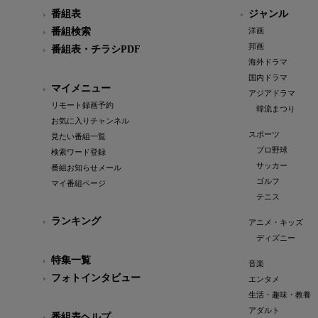
番組表
ジャンル
番組検索
洋画
邦画
番組表・チラシPDF
海外ドラマ
国内ドラマ
マイメニュー
アジアドラマ
リモート録画予約
韓流まつり
お気に入りチャンネル
スポーツ
見たい番組一覧
プロ野球
検索ワード登録
サッカー
番組お知らせメール
ゴルフ
マイ番組ページ
テニス
ランキング
アニメ・キッズ
ディズニー
特集一覧
音楽
フォトインタビュー
エンタメ
生活・趣味・教養
アダルト
番組表ヘルプ