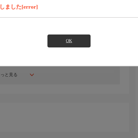
見たい
した[error]
年にスタート。ファッション、ビューティー、ホームグッ
間ご紹介。世界中の逸品に出会う喜びを生放送ならではの臨
OK
生じる場合もございます。
もっと見る