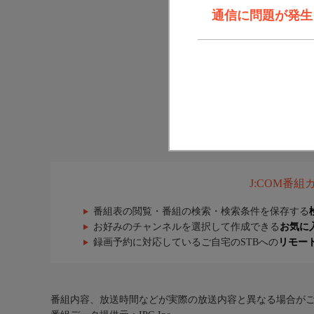
通信に問題が発生しま
J:COM番
番組表の閲覧・番組の検索・検索条件を保存する
お好みのチャンネルを選択して作成できる
お気に
録画予約に対応しているご自宅のSTBへの
リモー
番組内容、放送時間などが実際の放送内容と異なる場合が