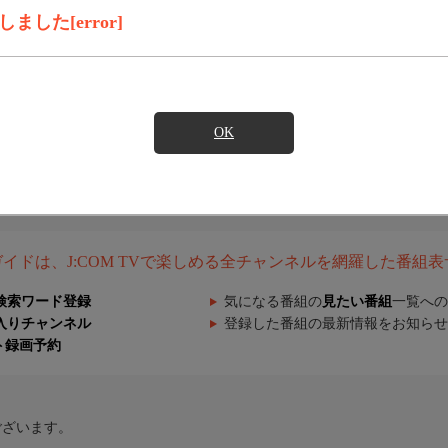
した[error]
OK
組ガイドは、J:COM TVで楽しめる全チャンネルを網羅した番組
検索ワード登録
気になる番組の
見たい番組
一覧への
入りチャンネル
登録した番組の最新情報をお知らせ
ト録画予約
ございます。