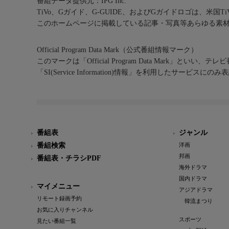
番組データ提供元：IPG Inc.
TiVo、Gガイド、G-GUIDE、およびGガイドロゴは、米国T
このホームページに掲載している記事・写真等あらゆる素
Official Program Data Mark（公式番組情報マーク）
このマークは「Official Program Data Mark」といい
「SI(Service Information)情報」を利用したサービ
番組表
ジャンル
番組検索
洋画
邦画
番組表・チラシPDF
海外ドラマ
国内ドラマ
マイメニュー
アジアドラマ
リモート録画予約
韓流まつり
お気に入りチャンネル
スポーツ
見たい番組一覧