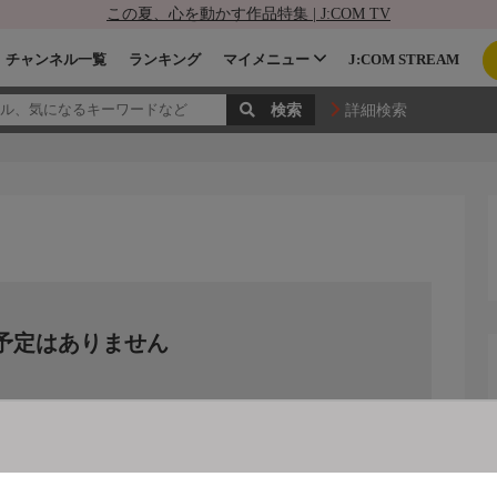
この夏、心を動かす作品特集 | J:COM TV
チャンネル一覧
ランキング
マイメニュー
J:COM STREAM
詳細検索
予定はありません