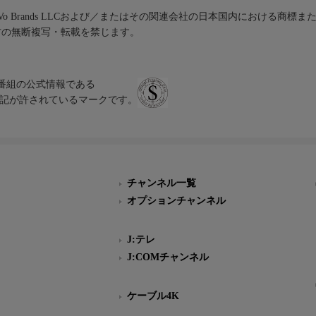
iVo Brands LLCおよび／またはその関連会社の日本国内における商標
材の無断複写・転載を禁じます。
、テレビ番組の公式情報である
スにのみ表記が許されているマークです。
チャンネル一覧
オプションチャンネル
J:テレ
J:COMチャンネル
ケーブル4K