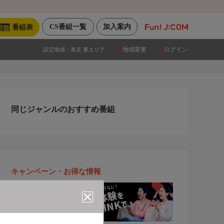
CS番組一覧
加入案内
番組表
地域変更
ログイン
設定地域：
東京 東エリア
同じジャンルのおすすめ番組
キャンペーン・お得な情報