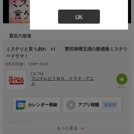
OK
直近の放送
ミステリと言う勿れ #1 菅田将暉主演の新感覚ミステリ
ードラマ！
8月21日(金)
13:00〜14:10
Ch.754
フジテレビＴＷＯ ドラマ・アニ
メ
カレンダー登録
アプリ視聴
放送前
番組詳細内容
もっと見る
番組情報