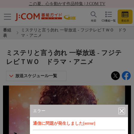
この夏、心を動かす作品特集 | J:COM TV
検索
CS番組一覧
番組表
番組
ミステリと言う勿れ 一挙放送 - フジテレビＴＷＯ ドラ
表
マ・アニメ
ミステリと言う勿れ 一挙放送 - フジテ
レビＴＷＯ ドラマ・アニメ
放送スケジュール一覧
エラー
通信に問題が発生しました[error]