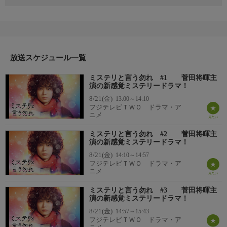
「菅田将暉、月9初主演となった新感覚ミステリードラマ！大人
気コミック待望の映像化！究極の会話劇で事件の謎も人の悩みも
解きほぐす！」
“真実はひとつじゃない、人の数だけある” 変わり者で天然パー
マの大学生が、ひたすら喋りまくって、巻き込まれた事件の謎も
人の心も解きほぐす新感覚ミステリー
放送スケジュール一覧
ミステリと言う勿れ #1 菅田将暉主
＜出演＞菅田将暉 伊藤沙莉 尾上松也 ヒコロヒー 筒井道
演の新感覚ミステリードラマ！
隆 遠藤憲一 永山瑛太 ほか
8/21(金)
13:00～14:10
フジテレビＴＷＯ ドラマ・ア
ニメ
ミステリと言う勿れ #2 菅田将暉主
演の新感覚ミステリードラマ！
8/21(金)
14:10～14:57
フジテレビＴＷＯ ドラマ・ア
ニメ
ミステリと言う勿れ #3 菅田将暉主
演の新感覚ミステリードラマ！
8/21(金)
14:57～15:43
フジテレビＴＷＯ ドラマ・ア