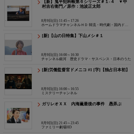
【新】鬼平犯科帳第６シリーズ＃１-４ ▼中
村吉右衛門／原作：池波正太郎
8月9日(日) 11:45～17:26
ホームドラマチャンネルＨＤ 韓流・時代劇・国内ドラ
マ
[新]【山の日特集】下山メシ＃１
8月9日(日) 16:00～16:30
チャンネル銀河 歴史ドラマ・サスペンス・日本のうた
[新]労働監督官ドメニコ #1 [字]【独占日本初】
8月9日(日) 16:00～16:55
ミステリーチャンネル
ガリレオＸＸ 内海薫最後の事件 愚弄ぶ
8月9日(日) 21:45～23:45
ファミリー劇場HD