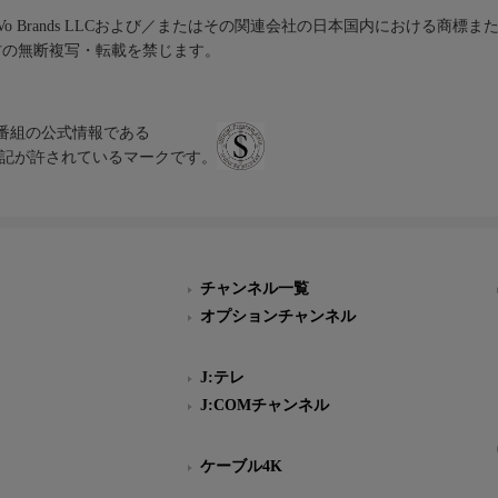
iVo Brands LLCおよび／またはその関連会社の日本国内における商標
材の無断複写・転載を禁じます。
、テレビ番組の公式情報である
スにのみ表記が許されているマークです。
チャンネル一覧
オプションチャンネル
J:テレ
J:COMチャンネル
ケーブル4K