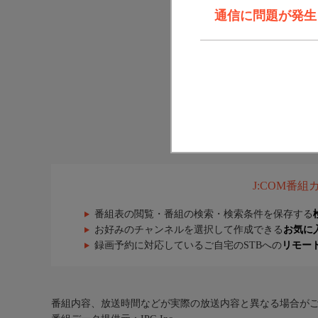
通信に問題が発生しま
J:COM番
番組表の閲覧・番組の検索・検索条件を保存する
お好みのチャンネルを選択して作成できる
お気に
録画予約に対応しているご自宅のSTBへの
リモー
番組内容、放送時間などが実際の放送内容と異なる場合が