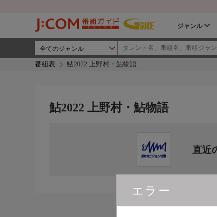
ジャンル
番組表
鮎2022 上野村・鮎物語
鮎2022 上野村・鮎物語
直近
エラー