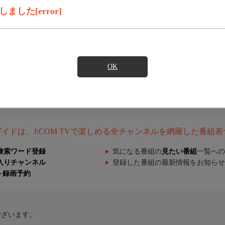
した[error]
OK
組ガイドは、J:COM TVで楽しめる全チャンネルを網羅した番組
検索ワード登録
気になる番組の
見たい番組
一覧への
入りチャンネル
登録した番組の最新情報をお知らせ
ト録画予約
ございます。