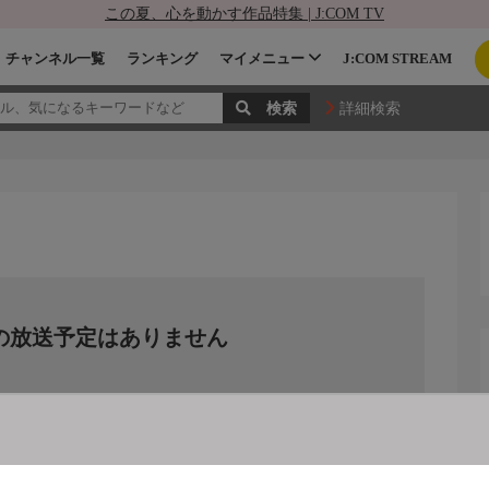
この夏、心を動かす作品特集 | J:COM TV
チャンネル一覧
ランキング
マイメニュー
J:COM STREAM
詳細検索
の放送予定はありません