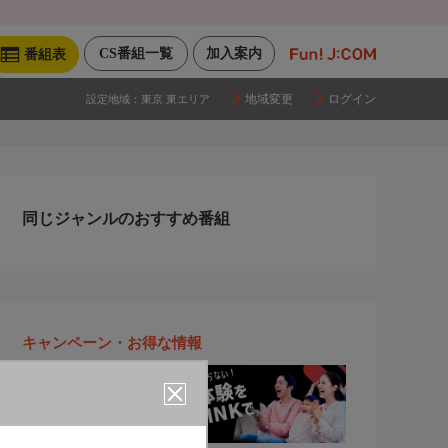
CS番組一覧
加入案内
番組表
地域変更
ログイン
設定地域：
東京 東エリア
同じジャンルのおすすめ番組
キャンペーン・お得な情報