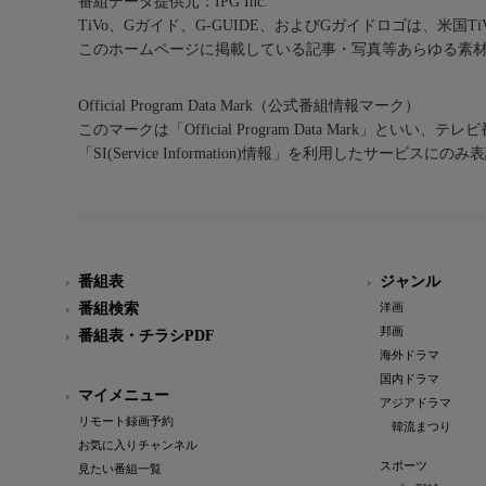
番組データ提供元：IPG Inc.
TiVo、Gガイド、G-GUIDE、およびGガイドロゴは、米国T
このホームページに掲載している記事・写真等あらゆる素
Official Program Data Mark（公式番組情報マーク）
このマークは「Official Program Data Mark」といい
「SI(Service Information)情報」を利用したサービ
番組表
ジャンル
番組検索
洋画
邦画
番組表・チラシPDF
海外ドラマ
国内ドラマ
マイメニュー
アジアドラマ
リモート録画予約
韓流まつり
お気に入りチャンネル
スポーツ
見たい番組一覧