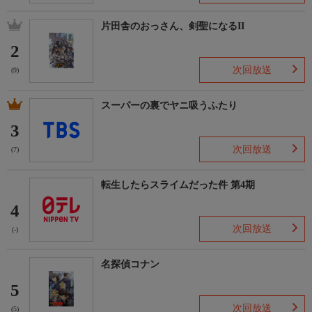
片田舎のおっさん、剣聖になるII
2
次回放送
(9)
スーパーの裏でヤニ吸うふたり
3
次回放送
(7)
転生したらスライムだった件 第4期
4
次回放送
(-)
名探偵コナン
5
次回放送
(5)