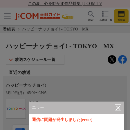
この夏、心を動かす作品特集 | J:COM TV
検索
CS番組一覧
番組表
番組表
ハッピーナッチョイ! - TOKYO MX
ハッピーナッチョイ! - TOKYO MX
放送スケジュール一覧
直近の放送
ハッピーナッチョイ!
8月10日(月)
05:00〜05:05
Ch.9
TOKYO MX
エラー
通信に問題が発生しました[error]