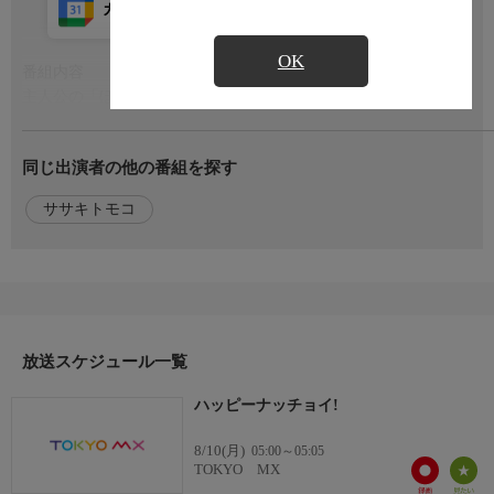
カレンダー登録
アプリ視聴
放送前
OK
番組内容
もっと見る
主人公の「ぼく」は魔法の言葉を知っています。さっきまで知ら
ない人だったのに「ハッピーナッチョイ！」という言葉を言うだ
けで友達になれちゃうんです。ぬいぐるみのコッペとあちこち旅
同じ出演者の他の番組を探す
をしてたくさんの友達を作っていきます。友達と友達がみんなで
手をつないだら、地球一周分ぐらいにつながっちゃうかも!?友達
ササキトモコ
エネルギーでみんながハッピーになれたらいいね！
出演者
【うた】ササキトモコ
放送スケジュール一覧
ハッピーナッチョイ!
8/10(月)
05:00～05:05
TOKYO MX