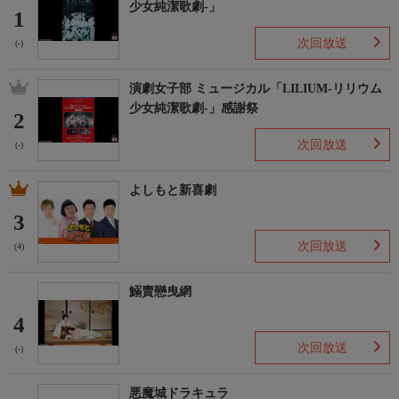
少女純潔歌劇-」
1
次回放送
(-)
演劇女子部 ミュージカル「LILIUM-リリウム
少女純潔歌劇-」感謝祭
2
次回放送
(-)
よしもと新喜劇
3
次回放送
(4)
鰯賣戀曳網
4
次回放送
(-)
悪魔城ドラキュラ