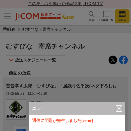
この夏、心を動かす作品特集 | J:COM TV
検索
CS番組一覧
番組表
番組表
むすびな - 寄席チャンネル
むすびな - 寄席チャンネル
放送スケジュール一覧
前回の放送
昔昔亭Ａ太郎「むすびな」「居残り佐平次(ネタ下ろし)」
7月28日(火)
12:00〜12:59
Ch.770
寄席チャンネル
エラー
通信に問題が発生しました[error]