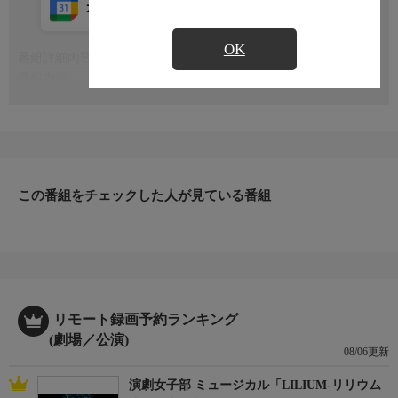
カレンダー登録
アプリ視聴
放送中
OK
番組詳細内容
もっと見る
番組内容
2022年3月06日内幸町ホールにて収録。
シリーズ名
「夢 寄席」〜笑活 ヨセ女はじめました〜
この番組をチェックした人が見ている番組
リモート録画予約ランキング
(劇場／公演)
08/06更新
演劇女子部 ミュージカル「LILIUM-リリウム