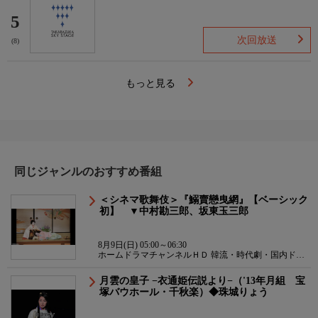
5
次回放送
(8)
もっと見る
同じジャンルのおすすめ番組
＜シネマ歌舞伎＞『鰯賣戀曳網』【ベーシック
初】 ▼中村勘三郎、坂東玉三郎
8月9日(日) 05:00～06:30
ホームドラマチャンネルＨＤ 韓流・時代劇・国内ドラ
マ
月雲の皇子 −衣通姫伝説より−（'13年月組 宝
塚バウホール・千秋楽）◆珠城りょう