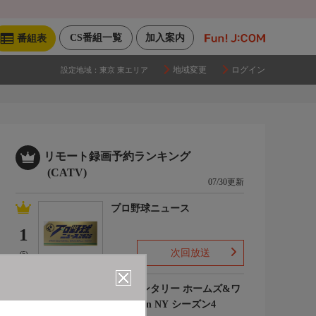
CS番組一覧
加入案内
番組表
地域変更
ログイン
設定地域：
東京 東エリア
リモート録画予約ランキング
(CATV)
07/30更新
プロ野球ニュース
1
次回放送
(5)
エレメンタリー ホームズ&ワ
トソン in NY シーズン4
2