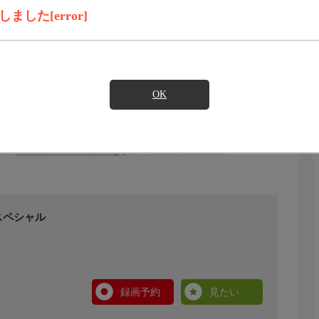
した[error]
OK
スペシャル
録画予約
見たい