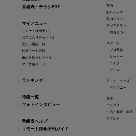
邦画
番組表・チラシPDF
海外ドラマ
国内ドラマ
マイメニュー
アジアドラマ
リモート録画予約
韓流まつり
お気に入りチャンネル
スポーツ
見たい番組一覧
プロ野球
検索ワード登録
サッカー
番組お知らせメール
ゴルフ
マイ番組ページ
テニス
ランキング
アニメ・キッズ
ディズニー
特集一覧
音楽
フォトインタビュー
エンタメ
生活・趣味・教養
アダルト
番組表ヘルプ
リモート録画予約ガイド