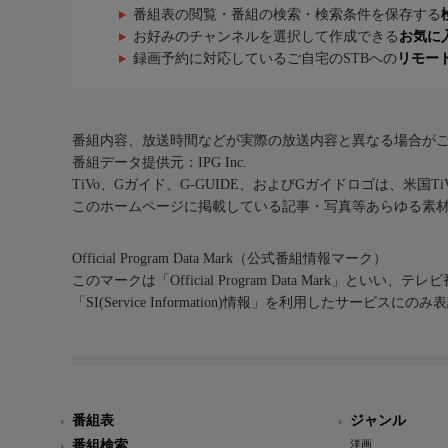
番組表の閲覧・番組の検索・検索条件を保存する
お好みのチャンネルを選択して作成できる
お気に
録画予約に対応しているご自宅のSTBへの
リモー
番組内容、放送時間などが実際の放送内容と異なる場合が
番組データ提供元：IPG Inc.
TiVo、Gガイド、G-GUIDE、およびGガイドロゴは、米国T
このホームページに掲載している記事・写真等あらゆる素
Official Program Data Mark（公式番組情報マーク）
このマークは「Official Program Data Mark」といい
「SI(Service Information)情報」を利用したサービ
番組表
ジャンル
番組検索
洋画