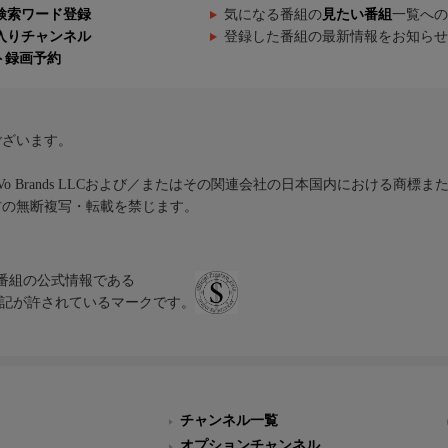
検索ワード登録
気になる番組の
見たい番組
一覧への
入りチャンネル
登録した番組の最新情報をお知らせ
ト録画予約
ございます。
iVo Brands LLCおよび／またはその関連会社の日本国内における商標
材の無断複写・転載を禁じます。
、テレビ番組の公式情報である
スにのみ表記が許されているマークです。
チャンネル一覧
オプションチャンネル