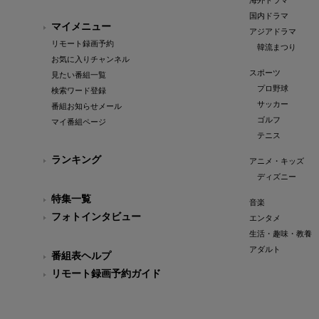
海外ドラマ
国内ドラマ
マイメニュー
アジアドラマ
リモート録画予約
韓流まつり
お気に入りチャンネル
スポーツ
見たい番組一覧
プロ野球
検索ワード登録
サッカー
番組お知らせメール
ゴルフ
マイ番組ページ
テニス
ランキング
アニメ・キッズ
ディズニー
特集一覧
音楽
フォトインタビュー
エンタメ
生活・趣味・教養
アダルト
番組表ヘルプ
リモート録画予約ガイド