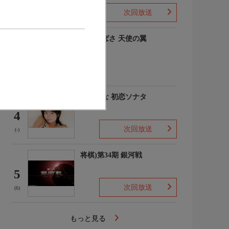
次回放送
(-)
羽川つばさ 天使の翼
3
(1)
秋田そな 初恋ソナタ
4
次回放送
(-)
将棋)第34期 銀河戦
5
次回放送
(6)
もっと見る