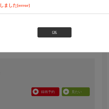
した[error]
OK
録画予約
見たい