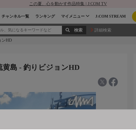
この夏、心を動かす作品特集 | J:COM TV
チャンネル一覧
ランキング
マイメニュー
J:COM STREAM
詳細検索
ョンHD
黄島 - 釣りビジョンHD