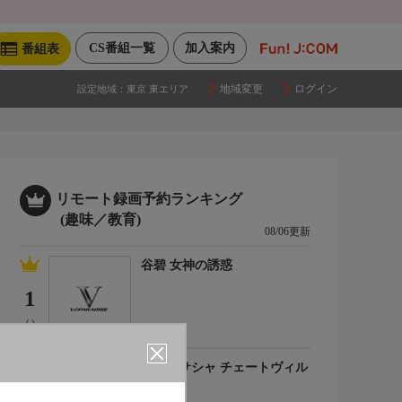
CS番組一覧
加入案内
番組表
地域変更
ログイン
設定地域：
東京 東エリア
リモート録画予約ランキング
(趣味／教育)
08/06更新
谷碧 女神の誘惑
1
(-)
百合川サシャ チェートヴィル
チ
2