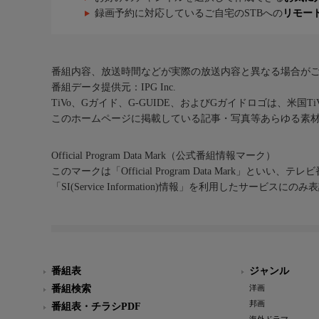
録画予約に対応しているご自宅のSTBへの
リモー
番組内容、放送時間などが実際の放送内容と異なる場合が
番組データ提供元：IPG Inc.
TiVo、Gガイド、G-GUIDE、およびGガイドロゴは、米国T
このホームページに掲載している記事・写真等あらゆる素
Official Program Data Mark（公式番組情報マーク）
このマークは「Official Program Data Mark」といい
「SI(Service Information)情報」を利用したサービ
番組表
ジャンル
番組検索
洋画
邦画
番組表・チラシPDF