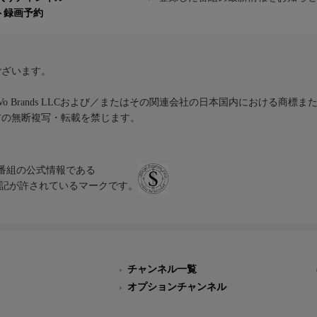
ト録画予約
ございます。
iVo Brands LLCおよび／またはその関連会社の日本国内における商標
材の無断複写・転載を禁じます。
、テレビ番組の公式情報である
スにのみ表記が許されているマークです。
チャンネル一覧
オプションチャンネル