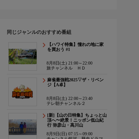
同じジャンルのおすすめ番組
【ハワイ特集】憧れの地に家
を買おう #1
8月8日(土) 21:00～22:00
旅チャンネル ＨＤ
麻雀最強戦2025▽ザ・リベン
ジ【A卓】
8月8日(土) 22:00～23:40
テレ朝チャンネル２
[新]【山の日特集】ちょっと山
頂へ〜絶景！ニッポン低山紀
行 弥彦山・高川山
8月9日(日) 07:15～09:00
チャンネル銀河 歴史ドラマ・