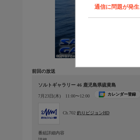
通信に問題が発生しま
前回の放送
ソルトギャラリー 46 鹿児島県硫黄島
カレンダー登録
7月23日(木)
11:00〜12:00
Ch.702
釣りビジョンHD
番組詳細内容
詳細