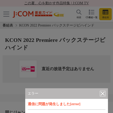
この夏、心を動かす作品特集 | J:COM TV
検索
CS番組一覧
番組表
番組表
KCON 2022 Premiere バックステージビハインド
KCON 2022 Premiere バックステージビ
ハインド
直近の放送予定はありません
エラー
通信に問題が発生しました[error]
同じジャンルのおすすめ番組