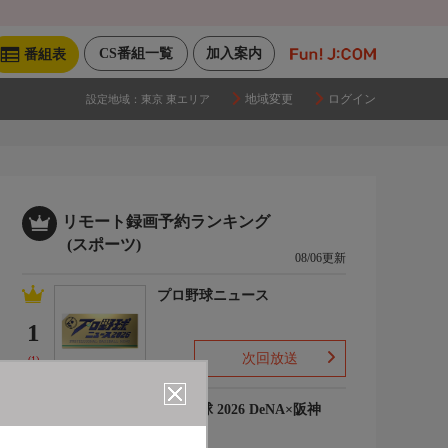
CS番組一覧
加入案内
番組表
地域変更
ログイン
設定地域：
東京 東エリア
リモート録画予約ランキング
(スポーツ)
08/06更新
プロ野球ニュース
1
次回放送
(1)
プロ野球 2026 DeNA×阪神
2