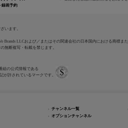
ト録画予約
ございます。
iVo Brands LLCおよび／またはその関連会社の日本国内における商標
材の無断複写・転載を禁じます。
、テレビ番組の公式情報である
スにのみ表記が許されているマークです。
チャンネル一覧
オプションチャンネル