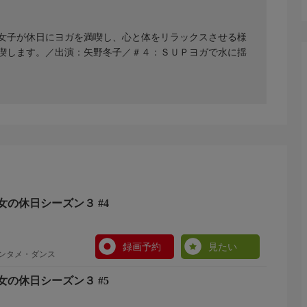
女子が休日にヨガを満喫し、心と体をリラックスさせる様
喫します。／出演：矢野冬子／＃４：ＳＵＰヨガで水に揺
の休日シーズン３ #4
録画予約
見たい
エンタメ・ダンス
の休日シーズン３ #5