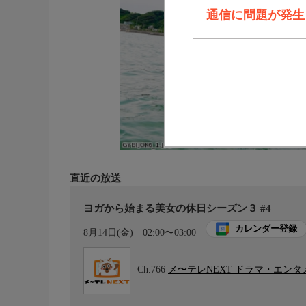
通信に問題が発生しま
直近の放送
ヨガから始まる美女の休日シーズン３ #4
カレンダー登録
8月14日(金)
02:00〜03:00
Ch.766
メ〜テレNEXT ドラマ・エン