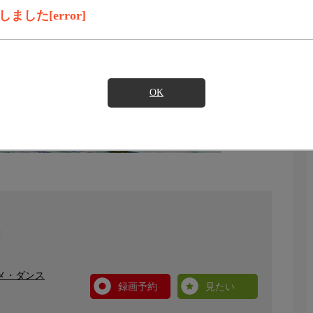
した[error]
OK
タメ・ダンス
録画予約
見たい