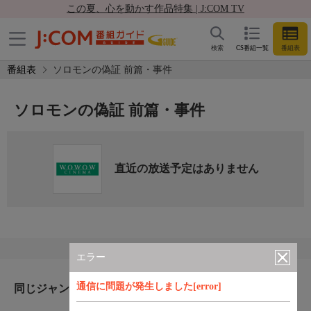
この夏、心を動かす作品特集 | J:COM TV
検索
CS番組一覧
番組表
番組表
ソロモンの偽証 前篇・事件
ソロモンの偽証 前篇・事件
直近の放送予定はありません
エラー
通信に問題が発生しました[error]
同じジャンルのおすすめ番組