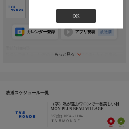
Ch.767
ＴＶ５ＭＯＮＤＥ
OK
カレンダー登録
アプリ視聴
放送前
番組詳細内容
もっと見る
ワロンで最も美しい村の座をかけ、6つの自治体が新たに参戦。
それぞれの村の顔となるベルギー放送RTBFの人気パーソナリテ
ィーが、村の名誉を背負い数々の挑戦に挑む！
司会：パトリック・ウェベール
放送スケジュール一覧
（字）私が選ぶワロンで一番美しい村
MON PLUS BEAU VILLAGE
8/7(金)
10:34～11:04
ＴＶ５ＭＯＮＤＥ