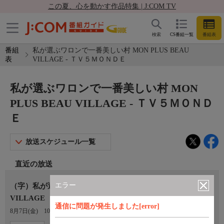
この夏、心を動かす作品特集 | J:COM TV
検索
CS番組一覧
番組表
番組
私が選ぶワロンで一番美しい村 MON PLUS BEAU
表
VILLAGE - ＴＶ５ＭＯＮＤＥ
私が選ぶワロンで一番美しい村 MON
PLUS BEAU VILLAGE - ＴＶ５ＭＯＮＤ
Ｅ
放送スケジュール一覧
直近の放送
エラー
（字）私が選ぶワロンで一番美しい村 MON PLUS BEAU
VILLAGE
通信に問題が発生しました[error]
8月7日(金)
10:34〜11:04