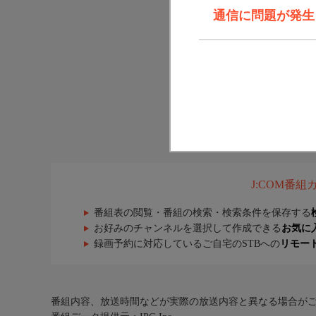
通信に問題が発生しま
J:COM番
番組表の閲覧・番組の検索・検索条件を保存する
お好みのチャンネルを選択して作成できる
お気に
録画予約に対応しているご自宅のSTBへの
リモー
番組内容、放送時間などが実際の放送内容と異なる場合が