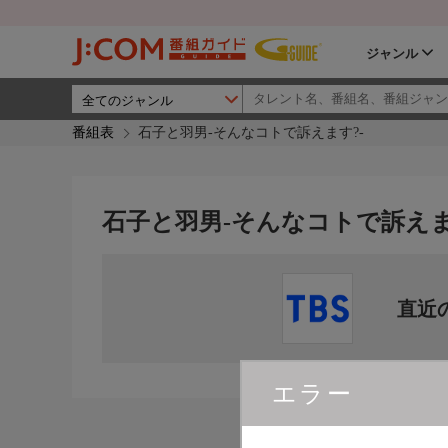
ジャンル
番組表
石子と羽男-そんなコトで訴えます?-
石子と羽男-そんなコトで訴えま
直近
エラー