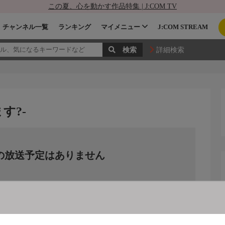
この夏、心を動かす作品特集 | J:COM TV
チャンネル一覧
ランキング
マイメニュー
J:COM STREAM
詳細検索
す?-
の放送予定はありません