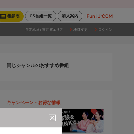
CS番組一覧
加入案内
番組表
地域変更
ログイン
設定地域：
東京 東エリア
同じジャンルのおすすめ番組
キャンペーン・お得な情報