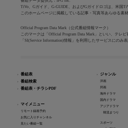
番組データ提供元：IPG Inc.
TiVo、Gガイド、G-GUIDE、およびGガイドロゴは、米国T
このホームページに掲載している記事・写真等あらゆる素
Official Program Data Mark（公式番組情報マーク）
このマークは「Official Program Data Mark」といい
「SI(Service Information)情報」を利用したサービ
番組表
ジャンル
番組検索
洋画
邦画
番組表・チラシPDF
海外ドラマ
国内ドラマ
マイメニュー
アジアドラマ
リモート録画予約
韓流まつり
お気に入りチャンネル
スポーツ
見たい番組一覧