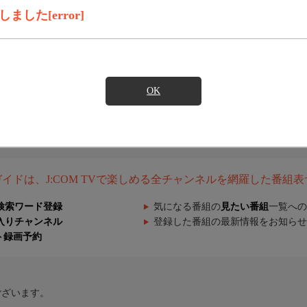
した[error]
OK
組ガイドは、J:COM TVで楽しめる全チャンネルを網羅した番組
検索ワード登録
気になる番組の
見たい番組
一覧への
入りチャンネル
登録した番組の最新情報をお知らせ
ト録画予約
ございます。