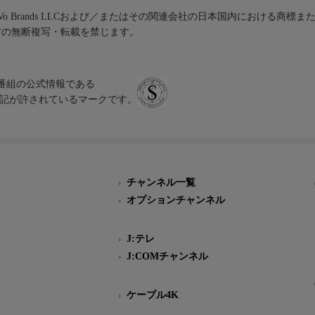
iVo Brands LLCおよび／またはその関連会社の日本国内における商標
材の無断複写・転載を禁じます。
、テレビ番組の公式情報である
スにのみ表記が許されているマークです。
チャンネル一覧
オプションチャンネル
J:テレ
J:COMチャンネル
ケーブル4K