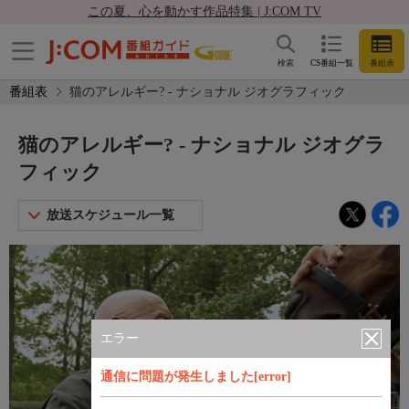
この夏、心を動かす作品特集 | J:COM TV
検索
CS番組一覧
番組表
番組表
猫のアレルギー? - ナショナル ジオグラフィック
猫のアレルギー? - ナショナル ジオグラ
フィック
放送スケジュール一覧
エラー
通信に問題が発生しました[error]