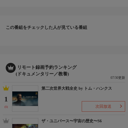
んが誕生しチャールズはパパに、ドクター・ポールはおじいちゃ
んになる。そしてクリニックには新たな戦力として新人獣医師が
加わる。パワーアップしたチーム・ポールのもとに、助けを求め
る動物たちが絶えず訪れる。見たこともない不可解なケースにも
この番組をチェックした人が見ている番組
果敢に立ち向かうドクター・ポール。ベテランの活躍だけでなく
新人の成長もお楽しみに！
▼エピソード内容
ポール動物病院の獣医師はドクター・ポールだけではない。ドク
ターたちは常に協力し動物の命を救っているのだ。そしていくら
経験豊富なドクター・ポールでも原因が分からないことがある。
そんな時には他のドクターの力を借りる。顎が腫れた猫がやって
リモート録画予約ランキング
来るがその原因がどうしても分からない。ドクター・ニコールや
(ドキュメンタリー／教養)
07/30更新
ドクター・リサも交えて診察するが、謎は解けるのか。一方脚に
痛みがあるアテネは装具を作ることになる。
第二次世界大戦全史 by トム・ハンクス
1
次回放送
(1)
ザ・ユニバース〜宇宙の歴史〜S6