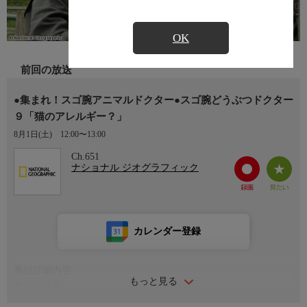
OK
前回の放送
●集まれ！スゴ腕アニマルドクター●スゴ腕どうぶつドクター
９「猫のアレルギー？」
8月1日(土)
12:00〜13:00
Ch.651
ナショナル ジオグラフィック
カレンダー登録
番組詳細内容
もっと見る
▼番組概要
今シーズンは仲間が増えてさらに賑やかに。待ちに待った赤ちゃ