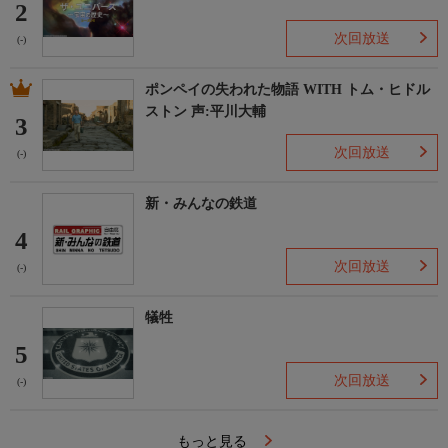
2
次回放送
(-)
ポンペイの失われた物語 WITH トム・ヒドル
ストン 声:平川大輔
3
次回放送
(-)
新・みんなの鉄道
4
次回放送
(-)
犠牲
5
次回放送
(-)
もっと見る