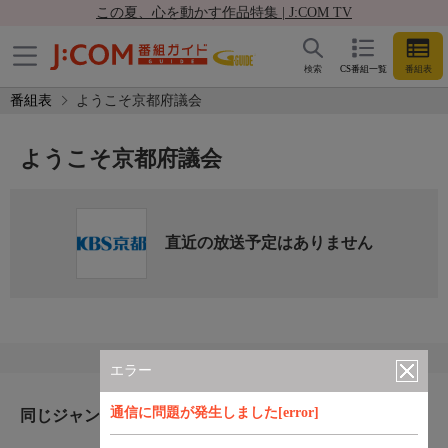
この夏、心を動かす作品特集 | J:COM TV
検索
CS番組一覧
番組表
番組表
ようこそ京都府議会
ようこそ京都府議会
直近の放送予定はありません
エラー
通信に問題が発生しました[error]
同じジャンルのおすすめ番組