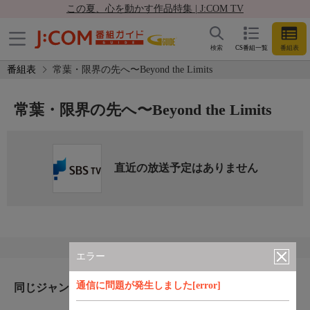
この夏、心を動かす作品特集 | J:COM TV
検索
CS番組一覧
番組表
番組表
常葉・限界の先へ〜Beyond the Limits
常葉・限界の先へ〜Beyond the Limits
直近の放送予定はありません
エラー
通信に問題が発生しました[error]
同じジャンルのおすすめ番組