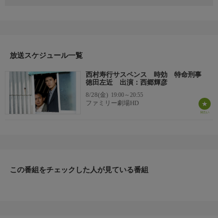
特別処理係として日本全国の未解決事件を手がける警察庁捜査一
課の徳田左近（西郷輝彦）。２年間で３件の迷宮入り事件を解決
した彼だが、15年前に担当した美容師殺人事件は未だに解決の糸
口すら見つかっていなかった。時効まであと６日となったある
日、県警から中岡正範（西村和彦）という警部補が転属してく
る。しかし、彼こそが15年前、美容師見習いの姉を何者かによっ
放送スケジュール一覧
て殺された被害者家族である弟だったのだ・・・。
西村寿行サスペンス 時効 特命刑事
【スタッフ】
徳田左近 出演：西郷輝彦
【原作】：西村寿行『原色の蛾』 【脚本】：岡芳郎 【監
8/28(金)
19:00～20:55
督】：小田切正明
ファミリー劇場HD
【キャスト】
【出演】：西郷輝彦、西村和彦、美保純、勝村政信、平泉成、嶋
田久作、今村恵子、デビット伊東
【サブタイトル】
-
【放送・製作】
この番組をチェックした人が見ている番組
2004年初放送
【話数】
-
【視聴制限】
-