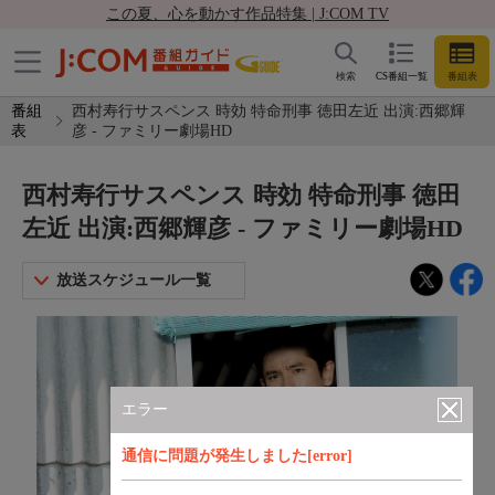
この夏、心を動かす作品特集 | J:COM TV
検索
CS番組一覧
番組表
番組
西村寿行サスペンス 時効 特命刑事 徳田左近 出演:西郷輝
表
彦 - ファミリー劇場HD
西村寿行サスペンス 時効 特命刑事 徳田
左近 出演:西郷輝彦 - ファミリー劇場HD
放送スケジュール一覧
エラー
通信に問題が発生しました[error]