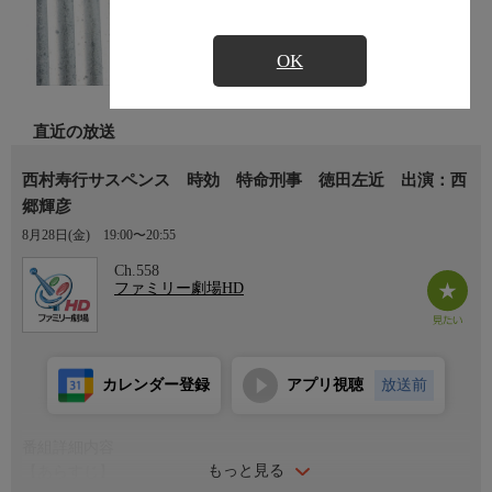
OK
直近の放送
西村寿行サスペンス 時効 特命刑事 徳田左近 出演：西
郷輝彦
8月28日(金)
19:00〜20:55
Ch.558
ファミリー劇場HD
カレンダー登録
アプリ視聴
放送前
番組詳細内容
もっと見る
【あらすじ】