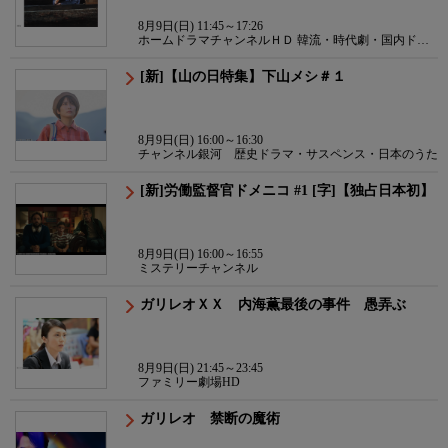
8月9日(日) 11:45～17:26
ホームドラマチャンネルＨＤ 韓流・時代劇・国内ドラ
マ
[新]【山の日特集】下山メシ＃１
8月9日(日) 16:00～16:30
チャンネル銀河 歴史ドラマ・サスペンス・日本のうた
[新]労働監督官ドメニコ #1 [字]【独占日本初】
8月9日(日) 16:00～16:55
ミステリーチャンネル
ガリレオＸＸ 内海薫最後の事件 愚弄ぶ
8月9日(日) 21:45～23:45
ファミリー劇場HD
ガリレオ 禁断の魔術