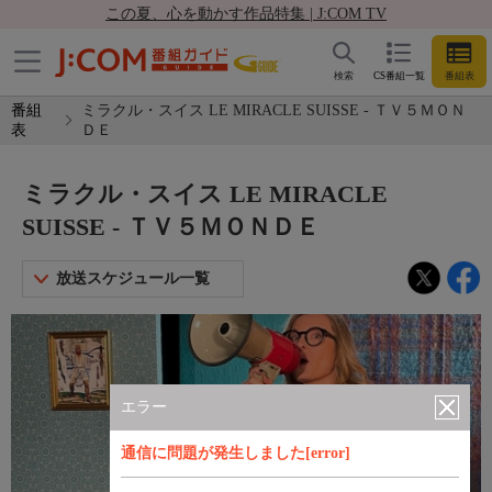
この夏、心を動かす作品特集 | J:COM TV
検索
CS番組一覧
番組表
番組
ミラクル・スイス LE MIRACLE SUISSE - ＴＶ５ＭＯＮ
表
ＤＥ
ミラクル・スイス LE MIRACLE
SUISSE - ＴＶ５ＭＯＮＤＥ
放送スケジュール一覧
エラー
通信に問題が発生しました[error]