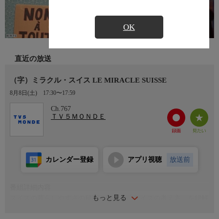
OK
直近の放送
（字）ミラクル・スイス LE MIRACLE SUISSE
8月8日(土)
17:30〜17:59
Ch.767
ＴＶ５ＭＯＮＤＥ
カレンダー登録
アプリ視聴
放送前
番組詳細内容
もっと見る
スイスの暮らしやすさの秘密を教え、「スイスの考え方」を紐解
くカギを紹介。様々なアーカイブをもとに、ユーモアを交えなが