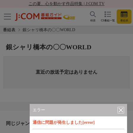
この夏、心を動かす作品特集 | J:COM TV
検索
CS番組一覧
番組表
番組表
銀シャリ橋本の〇〇WORLD
銀シャリ橋本の〇〇WORLD
直近の放送予定はありません
エラー
通信に問題が発生しました[error]
同じジャンルのおすすめ番組