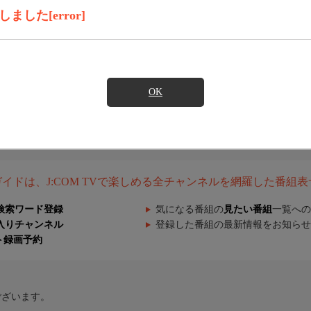
した[error]
OK
組ガイドは、J:COM TVで楽しめる全チャンネルを網羅した番組
検索ワード登録
気になる番組の
見たい番組
一覧への
入りチャンネル
登録した番組の最新情報をお知らせ
ト録画予約
ございます。