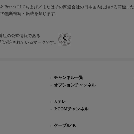
iVo Brands LLCおよび／またはその関連会社の日本国内における商標
材の無断複写・転載を禁じます。
、テレビ番組の公式情報である
スにのみ表記が許されているマークです。
チャンネル一覧
オプションチャンネル
J:テレ
J:COMチャンネル
ケーブル4K