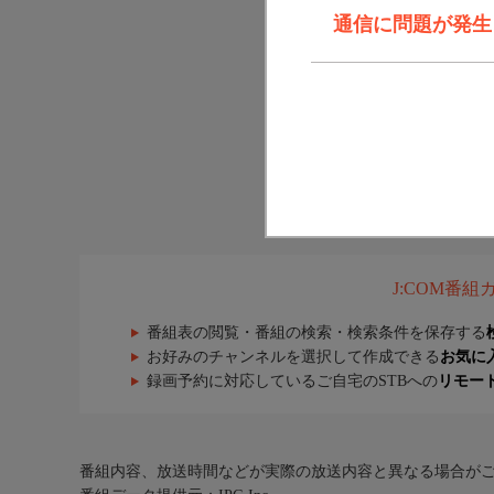
通信に問題が発生しま
J:COM番
番組表の閲覧・番組の検索・検索条件を保存する
お好みのチャンネルを選択して作成できる
お気に
録画予約に対応しているご自宅のSTBへの
リモー
番組内容、放送時間などが実際の放送内容と異なる場合が