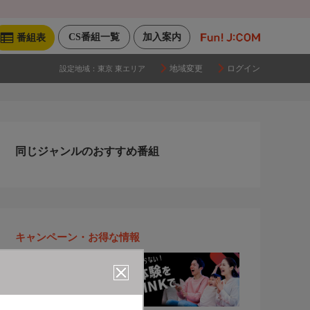
CS番組一覧
加入案内
番組表
地域変更
ログイン
設定地域：
東京 東エリア
同じジャンルのおすすめ番組
キャンペーン・お得な情報