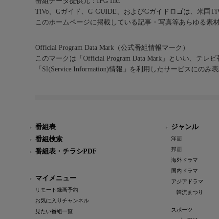
番組データ提供元：IPG Inc.
TiVo、Gガイド、G-GUIDE、およびGガイドロゴは、米国T
このホームページに掲載している記事・写真等あらゆる素
Official Program Data Mark（公式番組情報マーク）
このマークは「Official Program Data Mark」といい
「SI(Service Information)情報」を利用したサービ
番組表
ジャンル
番組検索
洋画
邦画
番組表・チラシPDF
海外ドラマ
国内ドラマ
マイメニュー
アジアドラマ
リモート録画予約
韓流まつり
お気に入りチャンネル
スポーツ
見たい番組一覧