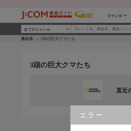
ジャンル
番組表
3頭の巨大クマたち
3頭の巨大クマたち
直近
エラー