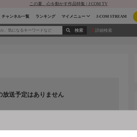
この夏、心を動かす作品特集 | J:COM TV
チャンネル一覧
ランキング
マイメニュー
J:COM STREAM
詳細検索
の放送予定はありません