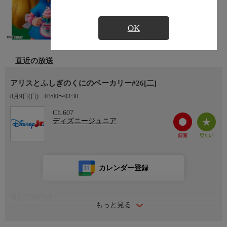
OK
直近の放送
アリスとふしぎのくにのベーカリー#26[二]
8月9日(日)
03:00〜03:30
Ch.607
ディズニージュニア
カレンダー登録
番組詳細内容
もっと見る
番組情報
映画「ふしぎの国のアリス」にインスピレーションを受けたアニ