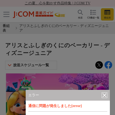
この夏、心を動かす作品特集 | J:COM TV
検索
CS番組一覧
番組表
番組
アリスとふしぎのくにのベーカリー - ディズニージュニ
表
ア
アリスとふしぎのくにのベーカリー - デ
ィズニージュニア
放送スケジュール一覧
エラー
通信に問題が発生しました[error]