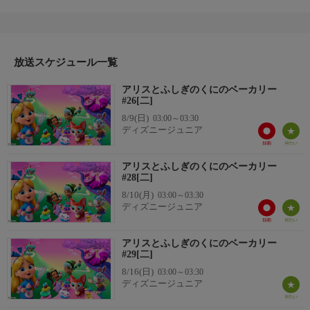
メーションシリーズ。ひいおばあさんの魔法がかかった料理本を
譲り受け、「ふしぎのくにのベーカリー」でお菓子やパン作りに
奮闘するアリス。親友の白ウサギのファーギー、おかしな友達の
ハッティ、ハートのプリンセスのローサなど仲間たちと一緒に、
放送スケジュール一覧
食べ物は自分を表現することができ、友だちや家族を結びつける
力があることを学びます。
アリスとふしぎのくにのベーカリー
#26[二]
8/9(日)
03:00～03:30
ディズニージュニア
アリスとふしぎのくにのベーカリー
#28[二]
8/10(月)
03:00～03:30
ディズニージュニア
アリスとふしぎのくにのベーカリー
#29[二]
8/16(日)
03:00～03:30
ディズニージュニア