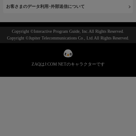
お客さまのデータ利用･外部送信について
Copyright ©Interactive Program Guide, Inc.All Rights Reserved.
Copyright ©Jupiter Telecommunications Co., Ltd.All Rights Reserved.
ZAQはJ:COM NETのキャラクターです