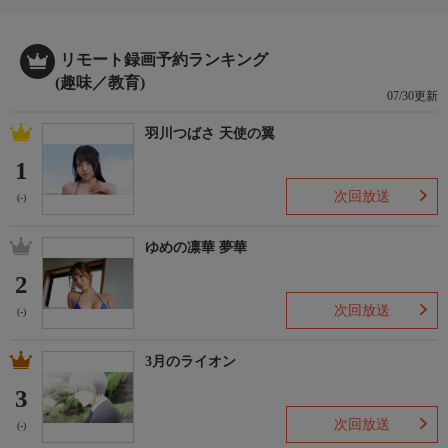
リモート録画予約ランキング
(趣味／教育)
07/30更新
羽川つばさ 天使の翼
1
次回放送
(-)
ゆめの凛華 夢華
2
次回放送
(-)
3月のライオン
3
次回放送
(-)