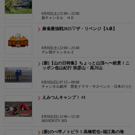
8月8日(土) 21:00～22:00
旅チャンネル ＨＤ
麻雀最強戦2025▽ザ・リベンジ【A卓】
8月8日(土) 22:00～23:40
テレ朝チャンネル２
[新]【山の日特集】ちょっと山頂へ〜絶景！ニ
ッポン低山紀行 弥彦山・高川山
8月9日(日) 07:15～09:00
チャンネル銀河 歴史ドラマ・サスペンス・日本のうた
えみつんキャンプ！ #1
8月9日(日) 12:00～12:30
MONDOTV HD
[新]のべ竿ノトビラ 5 高橋哲也×福江島の海