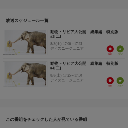
物、さらにはライオンやオラウータンまで。彼らの真実の姿と
は？この番組では、さまざまな動物の体の仕組みやその能力の秘
密を明らかにしていきます。／声：小山力也
放送スケジュール一覧
動物トリビア大公開 総集編 特別版
#3[二]
8/8(土)
17:00～17:25
ディズニージュニア
動物トリビア大公開 総集編 特別版
#4[二]
8/8(土)
17:25～17:50
ディズニージュニア
この番組をチェックした人が見ている番組