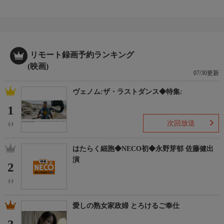
リモート録画予約ランキング
(映画)
07/30更新
ヴェノム:ザ・ラストダンス◆特集:
1
次回放送
(-)
はたらく細胞◆NECO初◆永野芽郁 佐藤健出
演
2
(-)
愛しの熟女家政婦 とろけるご奉仕