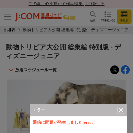
この夏、心を動かす作品特集 | J:COM TV
検索
CS番組一覧
番組表
番組表
動物トリビア大公開 総集編 特別版 - ディズニージュニア
動物トリビア大公開 総集編 特別版 - デ
ィズニージュニア
放送スケジュール一覧
エラー
通信に問題が発生しました[error]