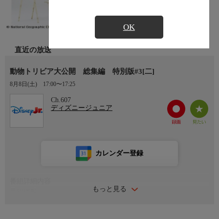
OK
直近の放送
動物トリビア大公開 総集編 特別版#3[二]
8月8日(土)
17:00〜17:25
Ch.607
ディズニージュニア
カレンダー登録
番組詳細内容
もっと見る
番組情報
私たちがまだ知らない、優れた能力を持つ動物たち。イヌやネコ
といった身近な動物はもちろん、タコやシャコといった水中生