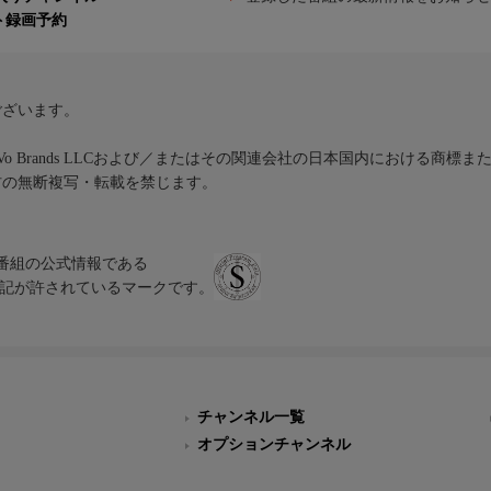
ト録画予約
ございます。
iVo Brands LLCおよび／またはその関連会社の日本国内における商標
材の無断複写・転載を禁じます。
、テレビ番組の公式情報である
スにのみ表記が許されているマークです。
チャンネル一覧
オプションチャンネル