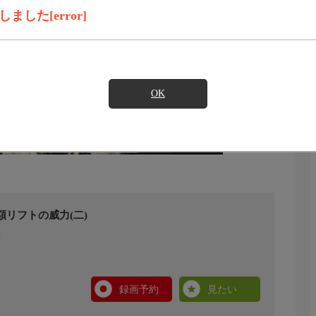
した[error]
OK
額リフトの威力(二)
録画予約
見たい