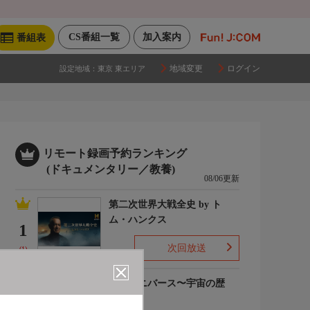
CS番組一覧
加入案内
番組表
地域変更
ログイン
設定地域：
東京 東エリア
リモート録画予約ランキング
(ドキュメンタリー／教養)
08/06更新
第二次世界大戦全史 by ト
ム・ハンクス
1
次回放送
(1)
ザ・ユニバース〜宇宙の歴
史〜S6
2