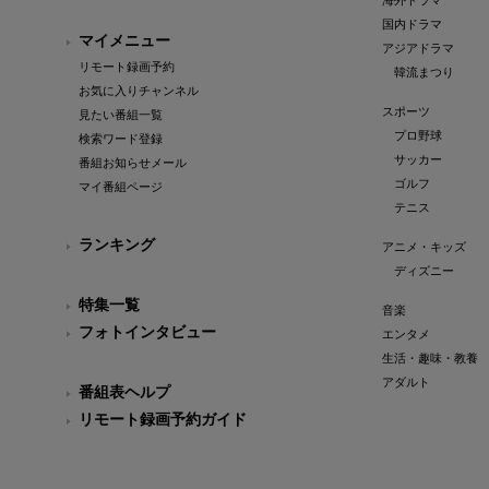
海外ドラマ
国内ドラマ
マイメニュー
アジアドラマ
リモート録画予約
韓流まつり
お気に入りチャンネル
スポーツ
見たい番組一覧
プロ野球
検索ワード登録
サッカー
番組お知らせメール
ゴルフ
マイ番組ページ
テニス
ランキング
アニメ・キッズ
ディズニー
特集一覧
音楽
フォトインタビュー
エンタメ
生活・趣味・教養
アダルト
番組表ヘルプ
リモート録画予約ガイド