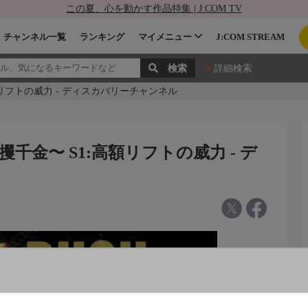
この夏、心を動かす作品特集 | J:COM TV
チャンネル一覧
ランキング
マイメニュー
J:COM STREAM
詳細検索
リフトの威力 - ディスカバリーチャンネル
金〜 S1:高額リフトの威力 - デ