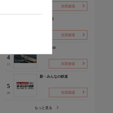
次回放送
(2)
ザ・森男
3
次回放送
(-)
バトル360
4
次回放送
(-)
新・みんなの鉄道
5
次回放送
(4)
もっと見る