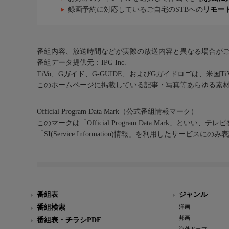
録画予約に対応しているご自宅のSTBへの
リモー
番組内容、放送時間などが実際の放送内容と異なる場合が
番組データ提供元：IPG Inc.
TiVo、Gガイド、G-GUIDE、およびGガイドロゴは、米国T
このホームページに掲載している記事・写真等あらゆる素
Official Program Data Mark（公式番組情報マーク）
このマークは「Official Program Data Mark」といい
「SI(Service Information)情報」を利用したサービ
番組表
ジャンル
番組検索
洋画
邦画
番組表・チラシPDF