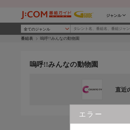
ジャンル
番組表
嗚呼!!みんなの動物園
嗚呼!!みんなの動物園
直近
エラー