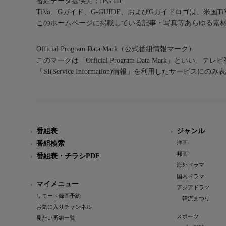
番組データ提供元：IPG Inc.
TiVo、Gガイド、G-GUIDE、およびGガイドロゴは、米国T
このホームページに掲載している記事・写真等あらゆる素
Official Program Data Mark（公式番組情報マーク）
このマークは「Official Program Data Mark」といい
「SI(Service Information)情報」を利用したサービ
番組表
ジャンル
番組検索
洋画
邦画
番組表・チラシPDF
海外ドラマ
国内ドラマ
マイメニュー
アジアドラマ
リモート録画予約
韓流まつり
お気に入りチャンネル
スポーツ
見たい番組一覧