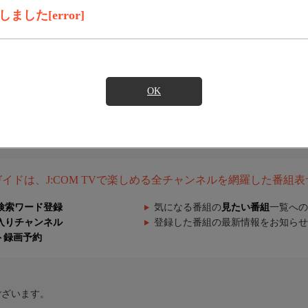
した[error]
OK
組ガイドは、J:COM TVで楽しめる全チャンネルを網羅した番組
検索ワード登録
気になる番組の
見たい番組
一覧への
入りチャンネル
登録した番組の最新情報をお知らせ
ト録画予約
ございます。