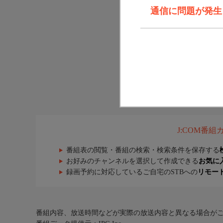
通信に問題が発生しま
J:COM番
番組表の閲覧・番組の検索・検索条件を保存する
お好みのチャンネルを選択して作成できる
お気に
録画予約に対応しているご自宅のSTBへの
リモー
番組内容、放送時間などが実際の放送内容と異なる場合が