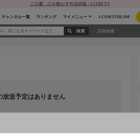
この夏、心を動かす作品特集 | J:COM TV
チャンネル一覧
ランキング
マイメニュー
J:COM STREAM
詳細検索
の放送予定はありません