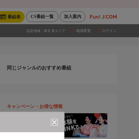
CS番組一覧
加入案内
番組表
地域変更
ログイン
設定地域：
東京 東エリア
同じジャンルのおすすめ番組
キャンペーン・お得な情報