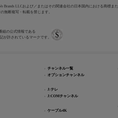
iVo Brands LLCおよび／またはその関連会社の日本国内における商標
材の無断複写・転載を禁じます。
、テレビ番組の公式情報である
スにのみ表記が許されているマークです。
チャンネル一覧
オプションチャンネル
J:テレ
J:COMチャンネル
ケーブル4K