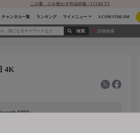
この夏、心を動かす作品特集 | J:COM TV
チャンネル一覧
ランキング
マイメニュー
J:COM STREAM
詳細検索
日 4K
verside EDIT」