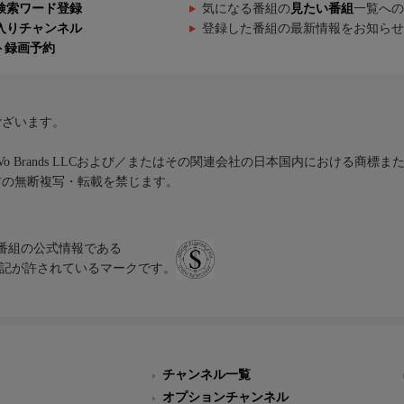
検索ワード登録
気になる番組の
見たい番組
一覧への
入りチャンネル
登録した番組の最新情報をお知らせ
ト録画予約
ございます。
iVo Brands LLCおよび／またはその関連会社の日本国内における商標
材の無断複写・転載を禁じます。
、テレビ番組の公式情報である
スにのみ表記が許されているマークです。
チャンネル一覧
オプションチャンネル