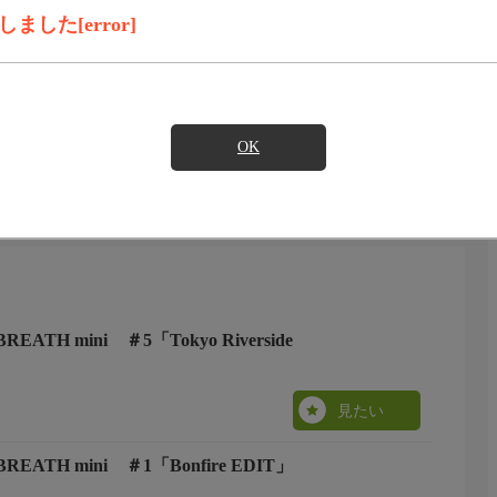
見たい
した[error]
お届けするビジュアル・サウンドトリップ。上質な音と映像
OK
BREATH mini ＃5「Tokyo Riverside
見たい
 BREATH mini ＃1「Bonfire EDIT」