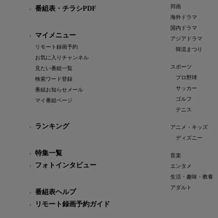
邦画
番組表・チラシPDF
海外ドラマ
国内ドラマ
マイメニュー
アジアドラマ
リモート録画予約
韓流まつり
お気に入りチャンネル
スポーツ
見たい番組一覧
プロ野球
検索ワード登録
サッカー
番組お知らせメール
ゴルフ
マイ番組ページ
テニス
ランキング
アニメ・キッズ
ディズニー
特集一覧
音楽
フォトインタビュー
エンタメ
生活・趣味・教養
アダルト
番組表ヘルプ
リモート録画予約ガイド