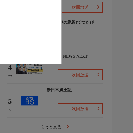
次回放送
(8)
中井精也の絶景!てつたび
3
(-)
NIKKEI NEWS NEXT
4
次回放送
(4)
新日本風土記
5
次回放送
(-)
もっと見る