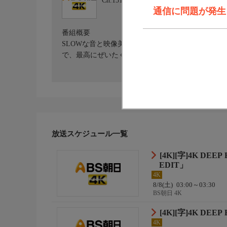
Ch.151
BS朝日 4K
通信に問題が発生しま
番組概要
SLOWな音と映像美、ハイエンドシネマカメラで
で、最高にぜいたくな開放時間を紡ぐ。
放送スケジュール一覧
[4K][字]4K DEEP 
EDIT」
4K
8/8(土)
03:00～03:30
BS朝日 4K
[4K][字]4K DEEP
4K