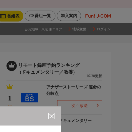
CS番組一覧
加入案内
番組表
地域変更
ログイン
設定地域：
東京 東エリア
リモート録画予約ランキング
(ドキュメンタリー／教養)
07/30更新
アナザーストーリーズ 運命の
分岐点
1
次回放送
(3)
世界のドキュメンタリー
2