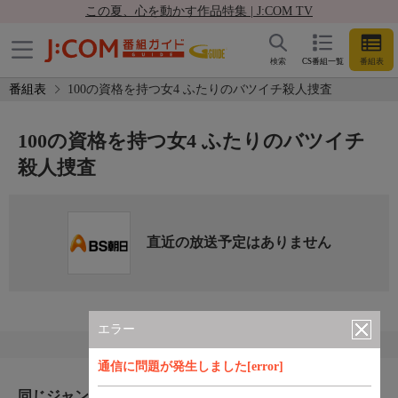
この夏、心を動かす作品特集 | J:COM TV
検索
CS番組一覧
番組表
番組表
100の資格を持つ女4 ふたりのバツイチ殺人捜査
100の資格を持つ女4 ふたりのバツイチ
殺人捜査
直近の放送予定はありません
エラー
通信に問題が発生しました[error]
同じジャンルのおすすめ番組