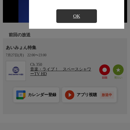
OK
前回の放送
あいみょん特集
7月27日(月)
22:00〜23:00
Ch.350
音楽・ライブ！ スペースシャワ
ーTV HD
カレンダー登録
アプリ視聴
放送中