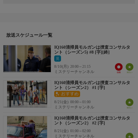
警察官採用試験の口頭試験が始まった。モルガンは自分をアピー
ルするために、最近の事件のことを審査員たちの前で話し始め
る。博士課程の女性が遺体で見つかった事件だ。被害者が持って
いたＵＳＢに入っていた軍事衛星の設計図は、15年前に起きた殺
人事件にもつながるものだった。セリーヌたちの助けも受けなが
ら、独特の捜査の流れを説明するモルガン。はたして彼女は、試
放送スケジュール一覧
験を乗り切り、警察官として採用されるのか？
IQ160清掃員モルガンは捜査コンサルタ
ント（シーズン5) #8 [字][終]
見
8/10(月)
20:00～21:15
ミステリーチャンネル
IQ160清掃員モルガンは捜査コンサルタ
ント（シーズン2） #1 [字]
8/21(金)
00:00～01:00
ミステリーチャンネル
IQ160清掃員モルガンは捜査コンサルタ
ント（シーズン2） #2 [字]
8/21(金)
01:00～02:00
ミステリーチャンネル