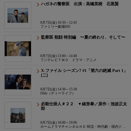
ハガネの警察医 出演：高橋英樹 石黒賢
8月7日(金) 10:50～12:45
ファミリー劇場HD
監察医 朝顔 特別編 〜夏の終わり、そして〜
8月7日(金) 13:00～14:40
フジテレビＴＷＯ ドラマ・アニメ
X-ファイル シーズン7 #1「第六の絶滅 Part 1」
[二]
8月7日(金) 14:30～15:30
Dlife（ディーライフ）
必殺仕掛人＃２２ ▼緒形拳／原作：池波正太
郎
8月7日(金) 18:00～19:00
ホームドラマチャンネルＨＤ 韓流・時代劇・国内ドラ
マ