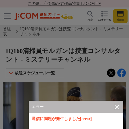
この夏、心を動かす作品特集 | J:COM TV
検索
CS番組一覧
番組表
番組
IQ160清掃員モルガンは捜査コンサルタント - ミステリー
表
チャンネル
IQ160清掃員モルガンは捜査コンサルタ
ント - ミステリーチャンネル
放送スケジュール一覧
エラー
通信に問題が発生しました[error]