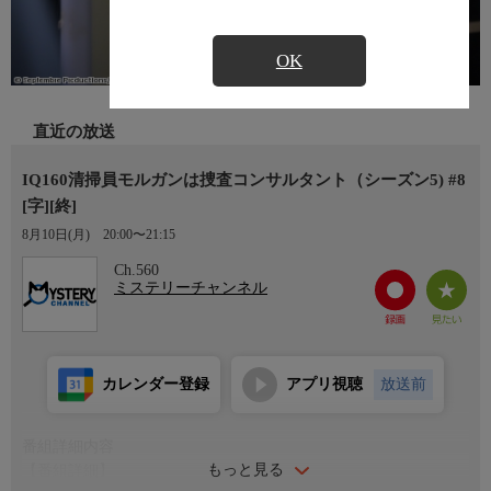
OK
直近の放送
IQ160清掃員モルガンは捜査コンサルタント（シーズン5) #8
[字][終]
8月10日(月)
20:00〜21:15
Ch.560
ミステリーチャンネル
カレンダー登録
アプリ視聴
放送前
番組詳細内容
もっと見る
【番組詳細】