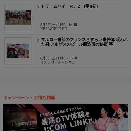
ドリームハイ #1、2 [字][初]
8月8日(土) 01:50～04:10
KBS WORLD HD
マルロー警部のフランスさすらい事件簿 呪われ
た男/アルザスのビール醸造所の秘密[字]
8月8日(土) 11:00～15:30
ミステリーチャンネル
キャンペーン・お得な情報