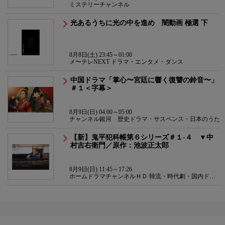
ミステリーチャンネル
光あるうちに光の中を進め 闇動画 極選 下
8月8日(土) 23:45～01:00
メ〜テレNEXT ドラマ・エンタメ・ダンス
中国ドラマ「掌心〜宮廷に響く復讐の鈴音〜」
＃１＜字幕＞
8月9日(日) 04:00～05:00
チャンネル銀河 歴史ドラマ・サスペンス・日本のうた
【新】鬼平犯科帳第６シリーズ＃１-４ ▼中
村吉右衛門／原作：池波正太郎
8月9日(日) 11:45～17:26
ホームドラマチャンネルＨＤ 韓流・時代劇・国内ドラ
マ