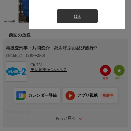
OK
前回の放送
再捜査刑事・片岡悠介 死を呼ぶお忍び旅行!?
8月1日(土)
18:00〜20:00
Ch.758
テレ朝チャンネル２
カレンダー登録
アプリ視聴
放送中
番組詳細内容
もっと見る
番組内容
寺島進、原沙知絵、金子貴俊、あめくみちこ、吉田羊、吉行和子