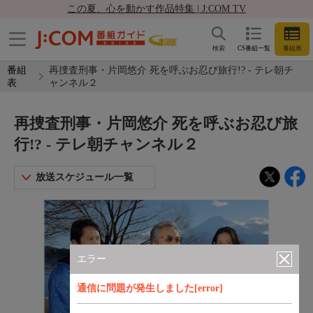
この夏、心を動かす作品特集 | J:COM TV
検索
CS番組一覧
番組表
番組
再捜査刑事・片岡悠介 死を呼ぶお忍び旅行!? - テレ朝チ
表
ャンネル２
再捜査刑事・片岡悠介 死を呼ぶお忍び旅
行!? - テレ朝チャンネル２
放送スケジュール一覧
エラー
通信に問題が発生しました[error]