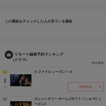
ら豪華レギュラーキャストが集結！衝撃の連続殺人トリック
に“再捜査班”が挑む！
出演：寺島進、原沙知絵、金子貴俊、あめくみちこ、不破万作、
吉田羊、吉行和子、いしのようこ、宮地真緒、左時枝、春田純
この番組をチェックした人が見ている番組
一 ほか
リモート録画予約ランキング
(ドラマ)
08/06更新
X-ファイル シーズン7～8
1
次回放送
(-)
エレメンタリー ホームズ&ワトソン in NY シ
ーズン4