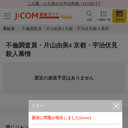
この夏、心を動かす作品特集 | J:COM TV
検索
CS番組一覧
番組表
番組表
不倫調査員・片山由美4 京都・宇治伏見殺人慕情
不倫調査員・片山由美4 京都・宇治伏見
殺人慕情
直近の放送予定はありません
エラー
通信に問題が発生しました[error]
同じジャンルのおすすめ番組