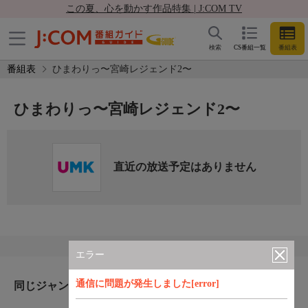
この夏、心を動かす作品特集 | J:COM TV
検索
CS番組一覧
番組表
番組表
ひまわりっ〜宮崎レジェンド2〜
ひまわりっ〜宮崎レジェンド2〜
直近の放送予定はありません
エラー
通信に問題が発生しました[error]
同じジャンルのおすすめ番組