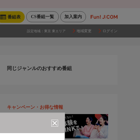
CS番組一覧
加入案内
番組表
地域変更
ログイン
設定地域：
東京 東エリア
同じジャンルのおすすめ番組
キャンペーン・お得な情報