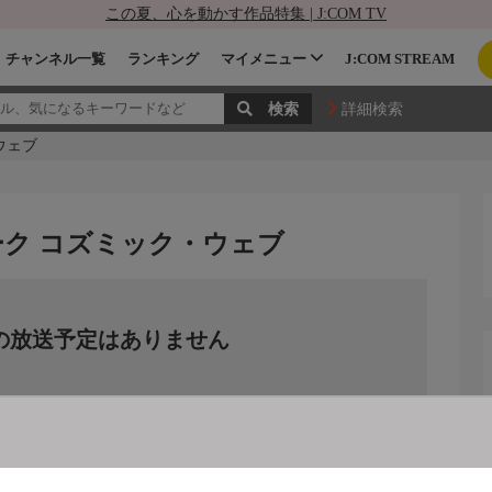
この夏、心を動かす作品特集 | J:COM TV
チャンネル一覧
ランキング
マイメニュー
J:COM STREAM
詳細検索
ウェブ
ーク コズミック・ウェブ
の放送予定はありません