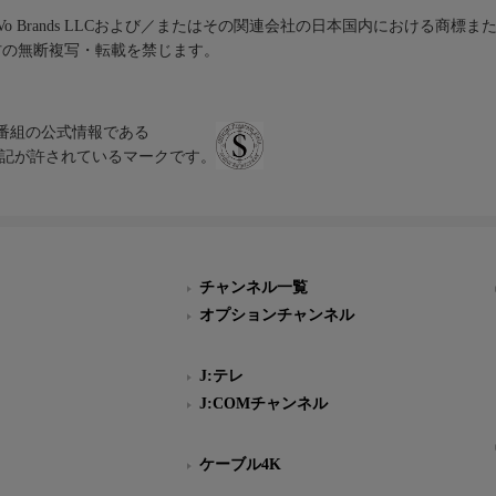
iVo Brands LLCおよび／またはその関連会社の日本国内における商標
材の無断複写・転載を禁じます。
、テレビ番組の公式情報である
スにのみ表記が許されているマークです。
チャンネル一覧
オプションチャンネル
J:テレ
J:COMチャンネル
ケーブル4K