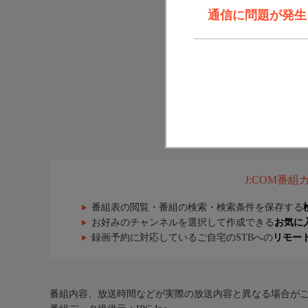
通信に問題が発生しま
J:COM番
番組表の閲覧・番組の検索・検索条件を保存する
お好みのチャンネルを選択して作成できる
お気に
録画予約に対応しているご自宅のSTBへの
リモー
番組内容、放送時間などが実際の放送内容と異なる場合が