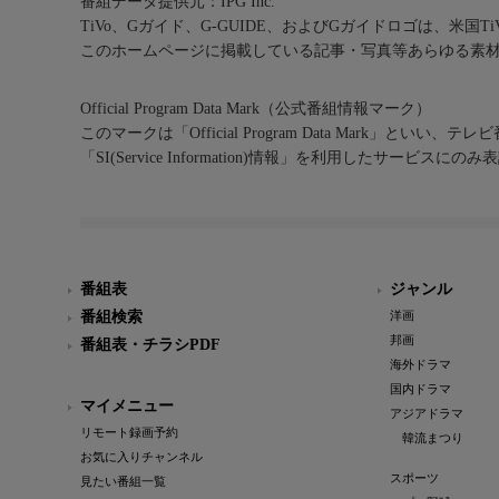
番組データ提供元：IPG Inc.
TiVo、Gガイド、G-GUIDE、およびGガイドロゴは、米国T
このホームページに掲載している記事・写真等あらゆる素
Official Program Data Mark（公式番組情報マーク）
このマークは「Official Program Data Mark」といい
「SI(Service Information)情報」を利用したサービ
番組表
ジャンル
番組検索
洋画
邦画
番組表・チラシPDF
海外ドラマ
国内ドラマ
マイメニュー
アジアドラマ
リモート録画予約
韓流まつり
お気に入りチャンネル
スポーツ
見たい番組一覧