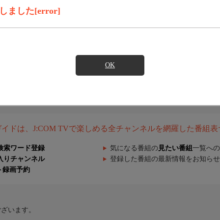
した[error]
OK
組ガイドは、J:COM TVで楽しめる全チャンネルを網羅した番組
検索ワード登録
気になる番組の
見たい番組
一覧への
入りチャンネル
登録した番組の最新情報をお知らせ
ト録画予約
ございます。