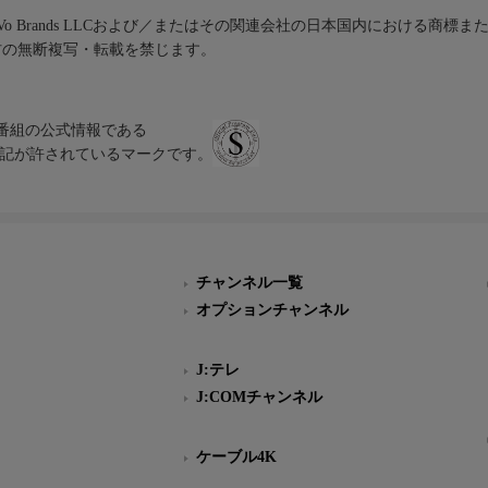
iVo Brands LLCおよび／またはその関連会社の日本国内における商標
材の無断複写・転載を禁じます。
、テレビ番組の公式情報である
スにのみ表記が許されているマークです。
チャンネル一覧
オプションチャンネル
J:テレ
J:COMチャンネル
ケーブル4K