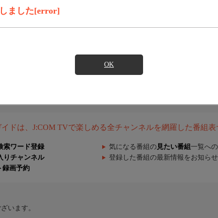
した[error]
OK
組ガイドは、J:COM TVで楽しめる全チャンネルを網羅した番組
検索ワード登録
気になる番組の
見たい番組
一覧への
入りチャンネル
登録した番組の最新情報をお知らせ
ト録画予約
ございます。