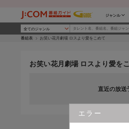
ジャンル
番組表
お笑い花月劇場 ロスより愛をこめて
お笑い花月劇場 ロスより愛を
直近の放送
エラー