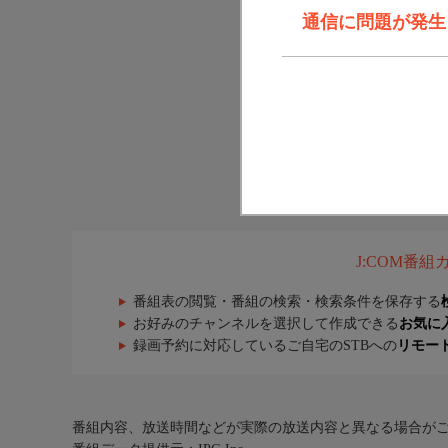
通信に問題が発生しま
J:COM番
番組表の閲覧・番組の検索・検索条件を保存する
お好みのチャンネルを選択して作成できる
お気に
録画予約に対応しているご自宅のSTBへの
リモー
番組内容、放送時間などが実際の放送内容と異なる場合が