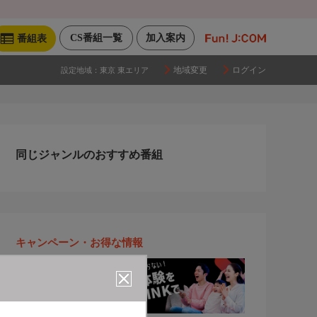
CS番組一覧
加入案内
番組表
地域変更
ログイン
設定地域：
東京 東エリア
同じジャンルのおすすめ番組
キャンペーン・お得な情報