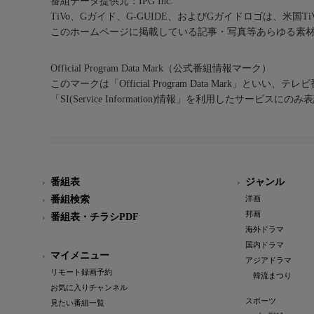
番組データ提供元：IPG Inc.
TiVo、Gガイド、G-GUIDE、およびGガイドロゴは、米国T
このホームページに掲載している記事・写真等あらゆる素
Official Program Data Mark（公式番組情報マーク）
このマークは「Official Program Data Mark」といい
「SI(Service Information)情報」を利用したサービ
番組表
ジャンル
番組検索
洋画
邦画
番組表・チラシPDF
海外ドラマ
国内ドラマ
マイメニュー
アジアドラマ
リモート録画予約
韓流まつり
お気に入りチャンネル
スポーツ
見たい番組一覧