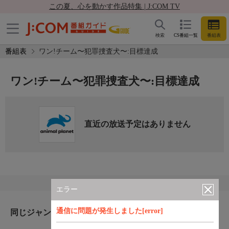
この夏、心を動かす作品特集 | J:COM TV
検索
CS番組一覧
番組表
番組表
ワン!チーム〜犯罪捜査犬〜:目標達成
ワン!チーム〜犯罪捜査犬〜:目標達成
直近の放送予定はありません
エラー
通信に問題が発生しました[error]
同じジャンルのおすすめ番組