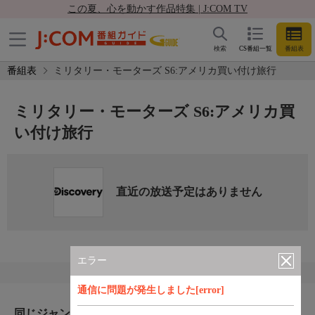
この夏、心を動かす作品特集 | J:COM TV
検索
CS番組一覧
番組表
番組表
ミリタリー・モーターズ S6:アメリカ買い付け旅行
ミリタリー・モーターズ S6:アメリカ買
い付け旅行
直近の放送予定はありません
エラー
通信に問題が発生しました[error]
同じジャンルのおすすめ番組