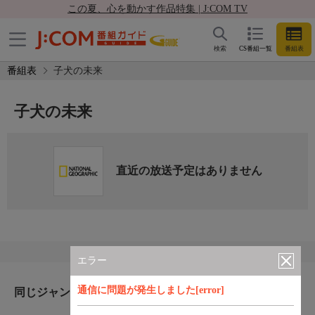
この夏、心を動かす作品特集 | J:COM TV
検索
CS番組一覧
番組表
番組表
子犬の未来
子犬の未来
直近の放送予定はありません
エラー
通信に問題が発生しました[error]
同じジャンルのおすすめ番組