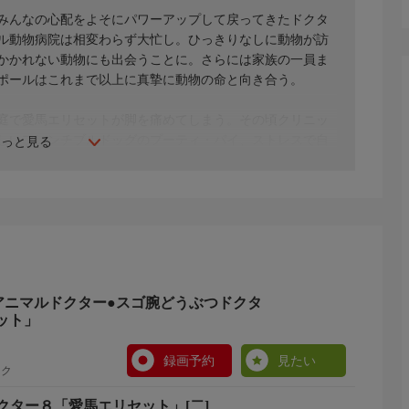
みんなの心配をよそにパワーアップして戻ってきたドクタ
ル動物病院は相変わらず大忙し。ひっきりなしに動物が訪
かかれない動物にも出会うことに。さらには家族の一員ま
ポールはこれまで以上に真摯に動物の命と向き合う。
庭で愛馬エリセットが脚を痛めてしまう。その頃クリニッ
しいフレンチブルドッグのプーティ・パイ、ストレスで自
もっと見る
ジェシカ、弓矢に射抜かれたネコのアッシュ、小さすぎる
連れて来る。群れに奇妙な病気が広がっているという…。
アニマルドクター●スゴ腕どうぶつドクタ
ット」
録画予約
見たい
ック
クター８「愛馬エリセット」[二]