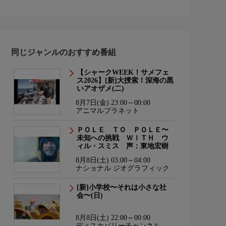
同じジャンルのおすすめ番組
【シャークWEEK！サメフェ
ス2026】[新]大捜索！深海の黒
いアオザメ(二)
8月7日(金) 23:00～00:00
アニマルプラネット
ＰＯＬＥ ＴＯ ＰＯＬＥ〜
未知への挑戦 ＷＩＴＨ ウ
ィル・スミス 声：東地宏樹
8月8日(土) 03:00～04:00
ナショナル ジオグラフィック
[新]小学校〜それは小さな社
会〜(日)
8月8日(土) 22:00～00:00
ディスカバリーチャンネル