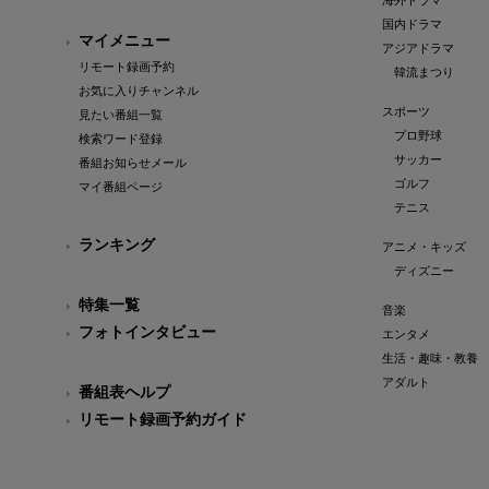
海外ドラマ
国内ドラマ
マイメニュー
アジアドラマ
リモート録画予約
韓流まつり
お気に入りチャンネル
スポーツ
見たい番組一覧
プロ野球
検索ワード登録
サッカー
番組お知らせメール
ゴルフ
マイ番組ページ
テニス
ランキング
アニメ・キッズ
ディズニー
特集一覧
音楽
フォトインタビュー
エンタメ
生活・趣味・教養
アダルト
番組表ヘルプ
リモート録画予約ガイド