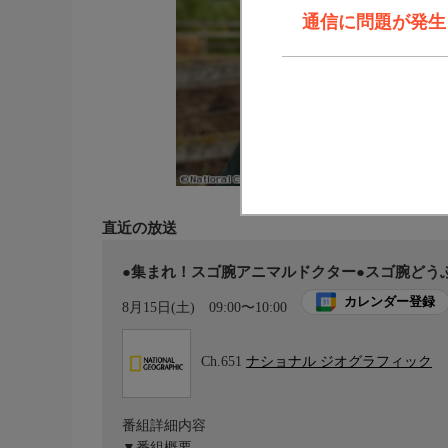
通信に問題が発生しま
直近の放送
●集まれ！スゴ腕アニマルドクター●スゴ腕どう
カレンダー登録
8月15日(土)
09:00〜10:00
Ch.651
ナショナル ジオグラフィック
番組詳細内容
▼番組概要