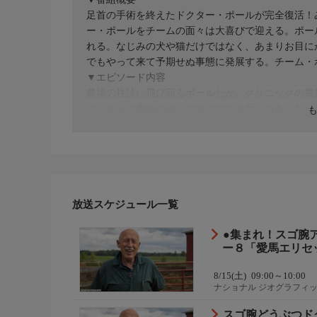
足首の手術を終えたドクター・ポールが完全復活！
ー・ポールをチームの面々は大喜びで迎える。ポー
れる。なじみの犬や猫だけではなく、あまりお目に
でもやって来て予期せぬ事態に発展する。チーム・
▼エピソード内容
農場の往診に飛び回るポールだが、クリニックの裏
クへやって来たのは、アライグマとケンカをしたら
分の羽根をむしってしまったルリコンゴウインコの
子ネコのブー。そしてトニーさんが瀕死のヒツジを
放送スケジュール一覧
●集まれ！スゴ腕
ー８「愛馬エリセ
8/15(土)
09:00～10:00
ナショナル ジオグラフィ
スゴ腕どうぶつド