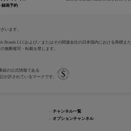
ト録画予約
ございます。
iVo Brands LLCおよび／またはその関連会社の日本国内における商標
材の無断複写・転載を禁じます。
、テレビ番組の公式情報である
スにのみ表記が許されているマークです。
チャンネル一覧
オプションチャンネル