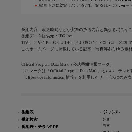
録画予約に対応しているご自宅のSTBへの
リモー
番組内容、放送時間などが実際の放送内容と異なる場合が
番組データ提供元：IPG Inc.
TiVo、Gガイド、G-GUIDE、およびGガイドロゴは、米国T
このホームページに掲載している記事・写真等あらゆる素
Official Program Data Mark（公式番組情報マーク）
このマークは「Official Program Data Mark」といい
「SI(Service Information)情報」を利用したサービ
番組表
ジャンル
番組検索
洋画
邦画
番組表・チラシPDF