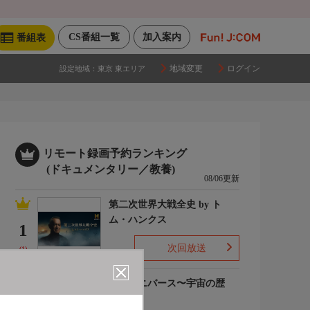
CS番組一覧
加入案内
番組表
地域変更
ログイン
設定地域：
東京 東エリア
リモート録画予約ランキング
(ドキュメンタリー／教養)
08/06更新
第二次世界大戦全史 by ト
ム・ハンクス
1
次回放送
(1)
ザ・ユニバース〜宇宙の歴
史〜S6
2