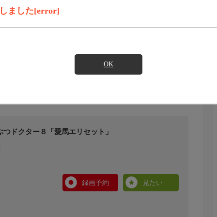
した[error]
OK
ぶつドクター８「愛馬エリセット」
録画予約
見たい