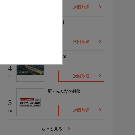
次回放送
(2)
ザ・森男
3
次回放送
(-)
バトル360
4
次回放送
(-)
新・みんなの鉄道
5
次回放送
(4)
もっと見る