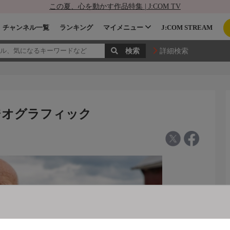
この夏、心を動かす作品特集 | J:COM TV
チャンネル一覧
ランキング
マイメニュー
J:COM STREAM
詳細検索
 ジオグラフィック